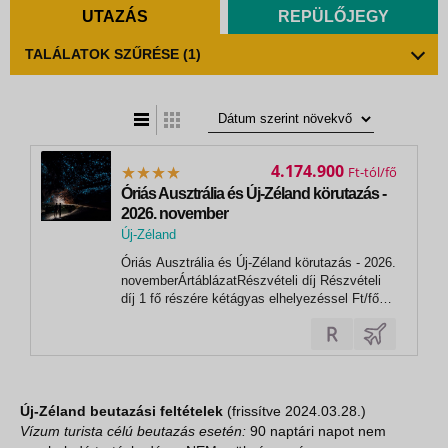
UTAZÁS
REPÜLŐJEGY
TALÁLATOK SZŰRÉSE
(1)
t
zatos nézet
4.174.900
Ft
Óriás Ausztrália és Új-Zéland körutazás -
2026. november
Új-Zéland
, Sydney
Óriás Ausztrália és Új-Zéland körutazás - 2026.
novemberÁrtáblázatRészvételi díj Részvételi
díj 1 fő részére kétágyas elhelyezéssel Ft/fő
Utazási szolgáltatások díja kétágyas szobában
/ fő 3 949 900 Repülőtéri illeték kb. / fő 425 000
Teljes csomagár 1 fő részére útlemondási...
Új-Zéland b
eutazási feltételek
(frissítve 2024.03.28.)
Vízum turista célú beutazás esetén:
90 naptári napot nem