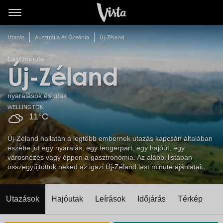
Utazás
Ausztrália és Óceánia
Új-Zéland
Last minute
Új-Zéland
nyaralások és utak
WELLINGTON
11°C
Új-Zéland hallatán a legtöbb embernek utazás kapcsán általában
eszébe jut egy nyaralás, egy tengerpart, egy hajóút, egy
városnézés vagy éppen a gasztronómia. Az alábbi listában
összegyűjtöttük neked az igazi Új-Zéland last minute ajánlatait.
Utazások
Hajóutak
Leírások
Időjárás
Térkép