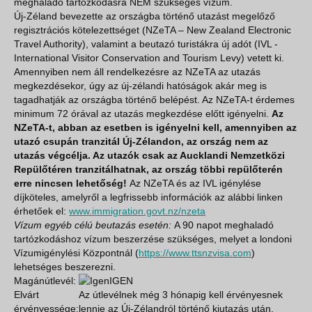
meghaladó tartózkodásra NEM szükséges vízum.
Új-Zéland bevezette az országba történő utazást megelőző
regisztrációs kötelezettséget (NZeTA – New Zealand Electronic
Travel Authority), valamint a beutazó turistákra új adót (IVL -
International Visitor Conservation and Tourism Levy) vetett ki.
Amennyiben nem áll rendelkezésre az NZeTA az utazás
megkezdésekor, úgy az új-zélandi hatóságok akár meg is
tagadhatják az országba történő belépést. Az NZeTA-t érdemes
minimum 72 órával az utazás megkezdése előtt igényelni.
Az
NZeTA-t, abban az esetben is igényelni kell, amennyiben az
utazó csupán tranzitál Új-Zélandon, az ország nem az
utazás végcélja. Az utazók csak az Aucklandi Nemzetközi
Repülőtéren tranzitálhatnak, az ország többi repülőterén
erre nincsen lehetőség!
Az NZeTA és az IVL igénylése
díjköteles, amelyről a legfrissebb információk az alábbi linken
érhetőek el:
www.immigration.govt.nz/nzeta
Vízum egyéb célú beutazás esetén:
A 90 napot meghaladó
tartózkodáshoz vízum beszerzése szükséges, melyet a londoni
Vízumigénylési Központnál (
https://www.ttsnzvisa.com
)
lehetséges beszerezni.
Magánútlevél:
IGEN
Elvárt
Az útlevélnek még 3 hónapig kell érvényesnek
érvényessége:
lennie az Új-Zélandról történő kiutazás után.