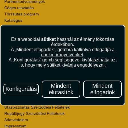
Partnerkedvezmények
Céges utaztatás
Törzsutas program
Katalógus
Rólunk
Kapcsolat
Ez a weboldal
sütiket
használ az élmény fokozása
érdekében.
Médiaajánlat
A „Mindent elfogadok”, gombra kattintva elfogadja a
Sajtószoba
cookie-irányelvünket
.
Viszonteladás
A „Konfigurálás” gomb segítségével kiválaszthatja azt
Karrier
is, hogy mely sütiket kívánja engedélyezni.
Pályázatok
Elismerések és díjak
Környezettudatosság
Mindent
Mindent
Konfigurálás
elutasítok
elfogadok
Utazási Csomag Szerződési Feltételek
Útlemondás-biztosítás Szerződési Feltételek
Utasbiztosítás Szerződési Feltételek
Repülőjegy Szerződési Feltételek
Adatvédelem
Impresszum