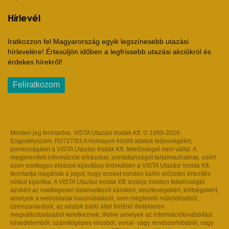
Hírlevél
Iratkozzon fel Magyarország egyik legszínesebb utazási
hírlevelére! Értesüljön időben a legfrissebb utazási akciókról és
érdekes hírekről!
Feliratkozom
Minden jog fenntartva. VISTA Utazási Irodák Kft. © 1989-2026.
Engedélyszám: R0727/93 A honlapon közölt adatok teljességéért,
pontosságáért a VISTA Utazási Irodák Kft. felelősséget nem vállal. A
megjelenített információk elírásokat, pontatlanságot tartalmazhatnak, ezért
ezen esetleges elírások kijavítása érdekében a VISTA Utazási Irodák Kft.
fenntartja magának a jogot, hogy ezeket minden külön előzetes értesítés
nélkül kijavítsa. A VISTA Utazási Irodák Kft. kizárja minden felelősségét
azokért az esetlegesen bekövetkező károkért, veszteségekért, költségekért,
amelyek a weboldalak használatából, nem megfelelő működéséből,
üzemzavarából, az adatok bárki által történő illetéktelen
megváltoztatásából keletkeznek, illetve amelyek az információtovábbítási
késedelemből, számítógépes vírusból, vonal- vagy rendszerhibából, vagy