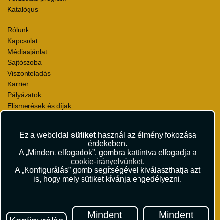
Katalógus
Rólunk
Kapcsolat
Médiaajánlat
Sajtószoba
Viszonteladás
Karrier
Pályázatok
Elismerések és díjak
Környezettudatosság
Ez a weboldal
sütiket
használ az élmény fokozása
Utazási Csomag Szerződési Feltételek
érdekében.
Útlemondás-biztosítás Szerződési Feltételek
A „Mindent elfogadok”, gombra kattintva elfogadja a
Utasbiztosítás Szerződési Feltételek
cookie-irányelvünket
.
Repülőjegy Szerződési Feltételek
A „Konfigurálás” gomb segítségével kiválaszthatja azt
is, hogy mely sütiket kívánja engedélyezni.
Adatvédelem
Impresszum
Hírlevél
Mindent
Mindent