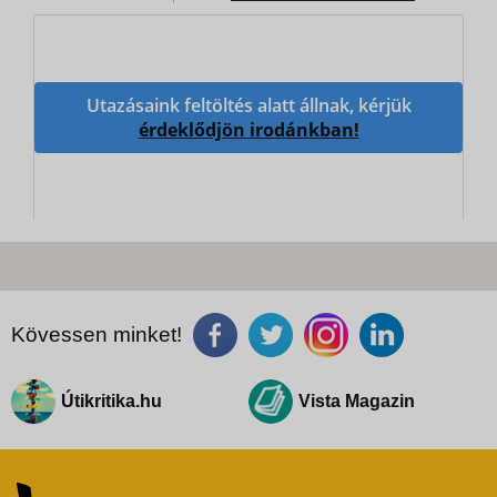
Utazásaink feltöltés alatt állnak, kérjük
érdeklődjön irodánkban!
Kövessen minket!
Útikritika.hu
Vista Magazin