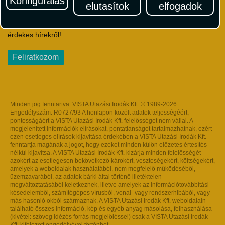
Konfigurálás
elutasítok
elfogadok
Iratkozzon fel Magyarország egyik legszínesebb utazási
hírlevelére! Értesüljön időben a legfrissebb utazási akciókról és
érdekes hírekről!
Feliratkozom
Minden jog fenntartva. VISTA Utazási Irodák Kft. © 1989-2026.
Engedélyszám: R0727/93 A honlapon közölt adatok teljességéért,
pontosságáért a VISTA Utazási Irodák Kft. felelősséget nem vállal. A
megjelenített információk elírásokat, pontatlanságot tartalmazhatnak, ezért
ezen esetleges elírások kijavítása érdekében a VISTA Utazási Irodák Kft.
fenntartja magának a jogot, hogy ezeket minden külön előzetes értesítés
nélkül kijavítsa. A VISTA Utazási Irodák Kft. kizárja minden felelősségét
azokért az esetlegesen bekövetkező károkért, veszteségekért, költségekért,
amelyek a weboldalak használatából, nem megfelelő működéséből,
üzemzavarából, az adatok bárki által történő illetéktelen
megváltoztatásából keletkeznek, illetve amelyek az információtovábbítási
késedelemből, számítógépes vírusból, vonal- vagy rendszerhibából, vagy
más hasonló okból származnak. A VISTA Utazási Irodák Kft. weboldalain
található összes információ, kép és egyéb anyag másolása, felhasználása
(kivétel: szöveg idézés forrás megjelöléssel) csak a VISTA Utazási Irodák