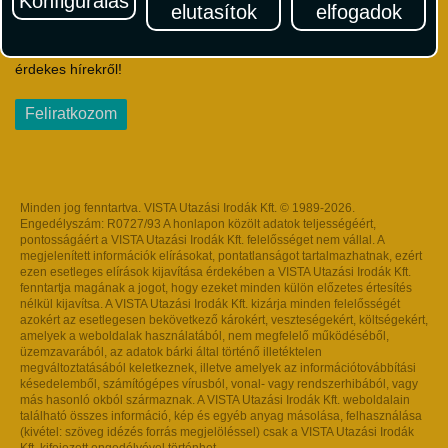
Konfigurálás
elutasítok
elfogadok
Iratkozzon fel Magyarország egyik legszínesebb utazási
hírlevelére! Értesüljön időben a legfrissebb utazási akciókról és
érdekes hírekről!
Feliratkozom
Minden jog fenntartva. VISTA Utazási Irodák Kft. © 1989-2026.
Engedélyszám: R0727/93 A honlapon közölt adatok teljességéért,
pontosságáért a VISTA Utazási Irodák Kft. felelősséget nem vállal. A
megjelenített információk elírásokat, pontatlanságot tartalmazhatnak, ezért
ezen esetleges elírások kijavítása érdekében a VISTA Utazási Irodák Kft.
fenntartja magának a jogot, hogy ezeket minden külön előzetes értesítés
nélkül kijavítsa. A VISTA Utazási Irodák Kft. kizárja minden felelősségét
azokért az esetlegesen bekövetkező károkért, veszteségekért, költségekért,
amelyek a weboldalak használatából, nem megfelelő működéséből,
üzemzavarából, az adatok bárki által történő illetéktelen
megváltoztatásából keletkeznek, illetve amelyek az információtovábbítási
késedelemből, számítógépes vírusból, vonal- vagy rendszerhibából, vagy
más hasonló okból származnak. A VISTA Utazási Irodák Kft. weboldalain
található összes információ, kép és egyéb anyag másolása, felhasználása
(kivétel: szöveg idézés forrás megjelöléssel) csak a VISTA Utazási Irodák