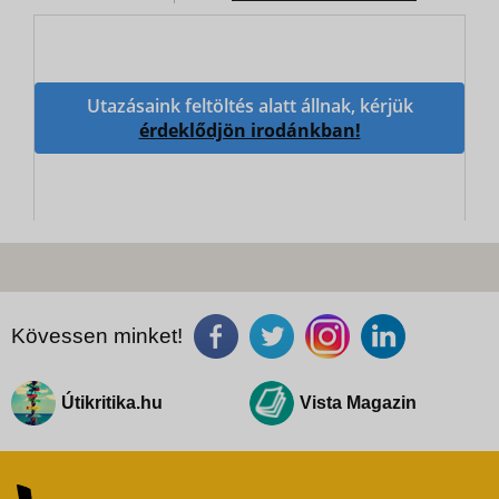
Utazásaink feltöltés alatt állnak, kérjük
érdeklődjön irodánkban!
Kövessen minket!
Útikritika.hu
Vista Magazin