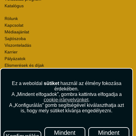
Katalógus
Rólunk
Kapcsolat
Médiaajánlat
Sajtószoba
Viszonteladás
Karrier
Pályázatok
Elismerések és díjak
Környezettudatosság
Ez a weboldal
sütiket
használ az élmény fokozása
Utazási Csomag Szerződési Feltételek
érdekében.
Útlemondás-biztosítás Szerződési Feltételek
A „Mindent elfogadok”, gombra kattintva elfogadja a
Utasbiztosítás Szerződési Feltételek
cookie-irányelvünket
.
Repülőjegy Szerződési Feltételek
A „Konfigurálás” gomb segítségével kiválaszthatja azt
is, hogy mely sütiket kívánja engedélyezni.
Adatvédelem
Impresszum
Hírlevél
Mindent
Mindent