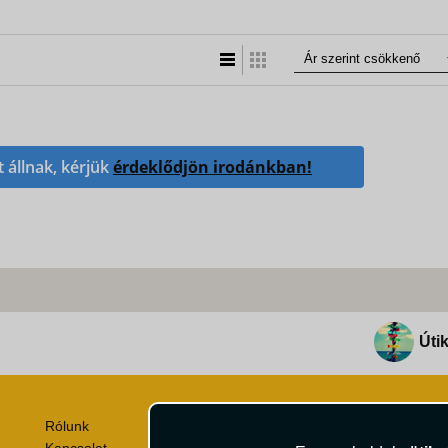
Lista nézet
Táblázatos nézet
t állnak, kérjük
érdeklődjön irodánkban!
Útik
Rólunk
Utazási Csomag Szerződési