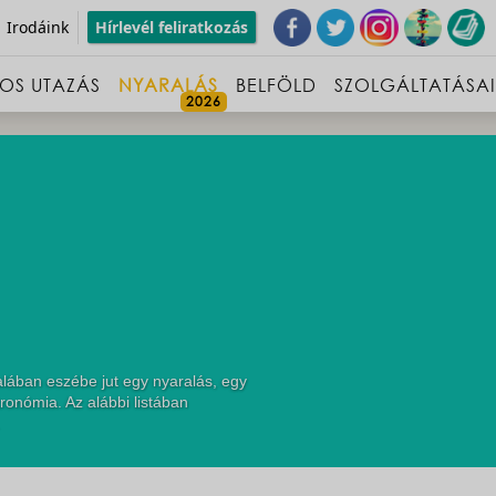
Irodáink
Hírlevél feliratkozás
OS UTAZÁS
NYARALÁS
BELFÖLD
SZOLGÁLTATÁSA
lában eszébe jut egy nyaralás, egy
ronómia. Az alábbi listában