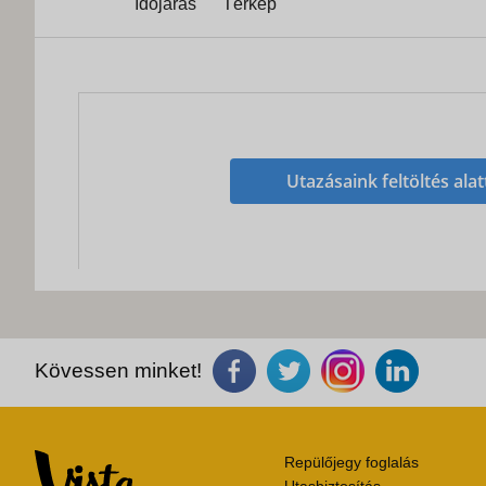
Időjárás
Térkép
Utazásaink feltöltés alat
Kövessen minket!
Repülőjegy foglalás