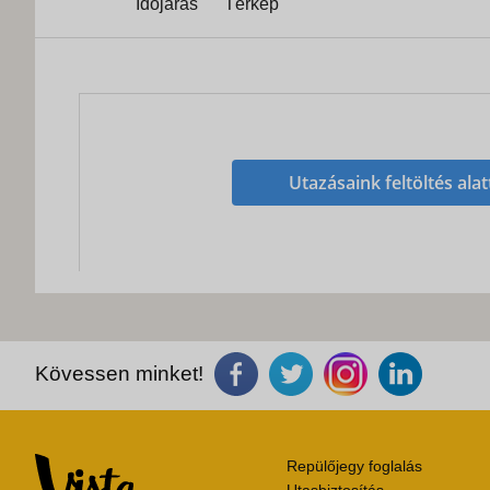
Időjárás
Térkép
Utazásaink feltöltés alat
Kövessen minket!
Repülőjegy foglalás