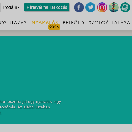
Irodáink
Hírlevél feliratkozás
OS UTAZÁS
NYARALÁS
BELFÖLD
SZOLGÁLTATÁSA
ban eszébe jut egy nyaralás, egy
ronómia. Az alábbi listában
.