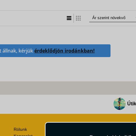
Lista nézet
Táblázatos nézet
t állnak, kérjük
érdeklődjön irodánkban!
Útik
Rólunk
Utazási Csomag Szerződési