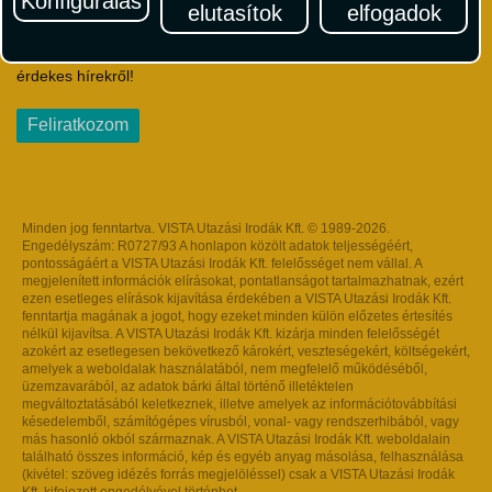
Konfigurálás
elutasítok
elfogadok
Iratkozzon fel Magyarország egyik legszínesebb utazási
hírlevelére! Értesüljön időben a legfrissebb utazási akciókról és
érdekes hírekről!
Feliratkozom
Minden jog fenntartva. VISTA Utazási Irodák Kft. © 1989-2026.
Engedélyszám: R0727/93 A honlapon közölt adatok teljességéért,
pontosságáért a VISTA Utazási Irodák Kft. felelősséget nem vállal. A
megjelenített információk elírásokat, pontatlanságot tartalmazhatnak, ezért
ezen esetleges elírások kijavítása érdekében a VISTA Utazási Irodák Kft.
fenntartja magának a jogot, hogy ezeket minden külön előzetes értesítés
nélkül kijavítsa. A VISTA Utazási Irodák Kft. kizárja minden felelősségét
azokért az esetlegesen bekövetkező károkért, veszteségekért, költségekért,
amelyek a weboldalak használatából, nem megfelelő működéséből,
üzemzavarából, az adatok bárki által történő illetéktelen
megváltoztatásából keletkeznek, illetve amelyek az információtovábbítási
késedelemből, számítógépes vírusból, vonal- vagy rendszerhibából, vagy
más hasonló okból származnak. A VISTA Utazási Irodák Kft. weboldalain
található összes információ, kép és egyéb anyag másolása, felhasználása
(kivétel: szöveg idézés forrás megjelöléssel) csak a VISTA Utazási Irodák