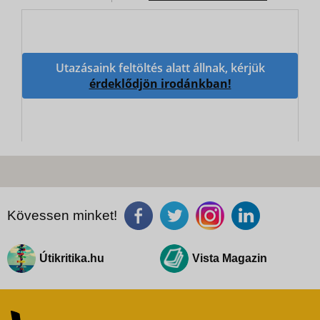
Utazásaink feltöltés alatt állnak, kérjük
érdeklődjön irodánkban!
Kövessen minket!
Útikritika.hu
Vista Magazin