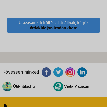
Utazásaink feltöltés alatt állnak, kérjük
érdeklődjön irodánkban!
Kövessen minket!
Útikritika.hu
Vista Magazin