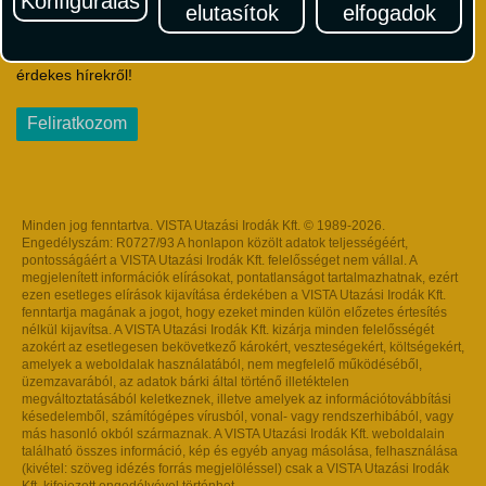
Konfigurálás
elutasítok
elfogadok
Iratkozzon fel Magyarország egyik legszínesebb utazási
hírlevelére! Értesüljön időben a legfrissebb utazási akciókról és
érdekes hírekről!
Feliratkozom
Minden jog fenntartva. VISTA Utazási Irodák Kft. © 1989-2026.
Engedélyszám: R0727/93 A honlapon közölt adatok teljességéért,
pontosságáért a VISTA Utazási Irodák Kft. felelősséget nem vállal. A
megjelenített információk elírásokat, pontatlanságot tartalmazhatnak, ezért
ezen esetleges elírások kijavítása érdekében a VISTA Utazási Irodák Kft.
fenntartja magának a jogot, hogy ezeket minden külön előzetes értesítés
nélkül kijavítsa. A VISTA Utazási Irodák Kft. kizárja minden felelősségét
azokért az esetlegesen bekövetkező károkért, veszteségekért, költségekért,
amelyek a weboldalak használatából, nem megfelelő működéséből,
üzemzavarából, az adatok bárki által történő illetéktelen
megváltoztatásából keletkeznek, illetve amelyek az információtovábbítási
késedelemből, számítógépes vírusból, vonal- vagy rendszerhibából, vagy
más hasonló okból származnak. A VISTA Utazási Irodák Kft. weboldalain
található összes információ, kép és egyéb anyag másolása, felhasználása
(kivétel: szöveg idézés forrás megjelöléssel) csak a VISTA Utazási Irodák