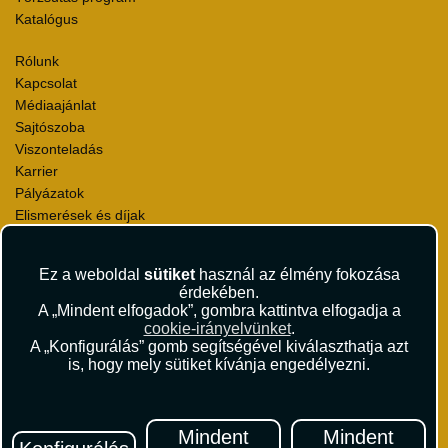
Katalógus
Rólunk
Kapcsolat
Médiaajánlat
Sajtószoba
Viszonteladás
Karrier
Pályázatok
Elismerések és díjak
Környezettudatosság
Ez a weboldal
sütiket
használ az élmény fokozása
Utazási Csomag Szerződési Feltételek
érdekében.
Útlemondás-biztosítás Szerződési Feltételek
A „Mindent elfogadok”, gombra kattintva elfogadja a
Utasbiztosítás Szerződési Feltételek
cookie-irányelvünket
.
Repülőjegy Szerződési Feltételek
A „Konfigurálás” gomb segítségével kiválaszthatja azt
is, hogy mely sütiket kívánja engedélyezni.
Adatvédelem
Impresszum
Hírlevél
Mindent
Mindent