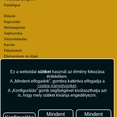
Katalógus
Rólunk
Kapcsolat
Médiaajánlat
Sajtószoba
Viszonteladás
Karrier
Pályázatok
Elismerések és díjak
Környezettudatosság
Ez a weboldal
sütiket
használ az élmény fokozása
Utazási Csomag Szerződési Feltételek
érdekében.
Útlemondás-biztosítás Szerződési Feltételek
A „Mindent elfogadok”, gombra kattintva elfogadja a
Utasbiztosítás Szerződési Feltételek
cookie-irányelvünket
.
Repülőjegy Szerződési Feltételek
A „Konfigurálás” gomb segítségével kiválaszthatja azt
is, hogy mely sütiket kívánja engedélyezni.
Adatvédelem
Impresszum
Hírlevél
Mindent
Mindent