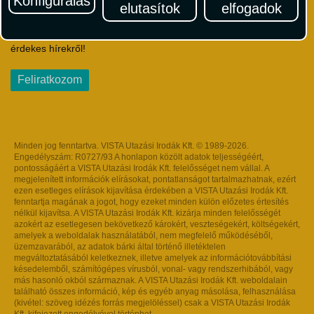
Konfigurálás
elutasítok
elfogadok
Iratkozzon fel Magyarország egyik legszínesebb utazási
hírlevelére! Értesüljön időben a legfrissebb utazási akciókról és
érdekes hírekről!
Feliratkozom
Minden jog fenntartva. VISTA Utazási Irodák Kft. © 1989-2026.
Engedélyszám: R0727/93 A honlapon közölt adatok teljességéért,
pontosságáért a VISTA Utazási Irodák Kft. felelősséget nem vállal. A
megjelenített információk elírásokat, pontatlanságot tartalmazhatnak, ezért
ezen esetleges elírások kijavítása érdekében a VISTA Utazási Irodák Kft.
fenntartja magának a jogot, hogy ezeket minden külön előzetes értesítés
nélkül kijavítsa. A VISTA Utazási Irodák Kft. kizárja minden felelősségét
azokért az esetlegesen bekövetkező károkért, veszteségekért, költségekért,
amelyek a weboldalak használatából, nem megfelelő működéséből,
üzemzavarából, az adatok bárki által történő illetéktelen
megváltoztatásából keletkeznek, illetve amelyek az információtovábbítási
késedelemből, számítógépes vírusból, vonal- vagy rendszerhibából, vagy
más hasonló okból származnak. A VISTA Utazási Irodák Kft. weboldalain
található összes információ, kép és egyéb anyag másolása, felhasználása
(kivétel: szöveg idézés forrás megjelöléssel) csak a VISTA Utazási Irodák