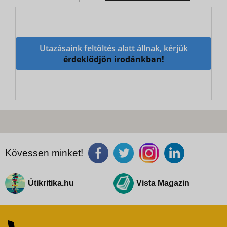
Utazásaink feltöltés alatt állnak, kérjük
érdeklődjön irodánkban!
Kövessen minket!
Útikritika.hu
Vista Magazin