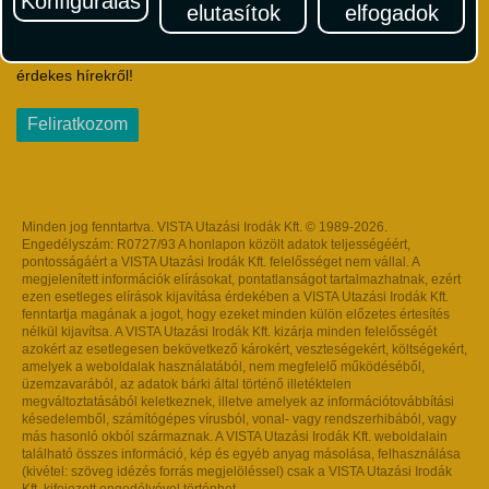
Konfigurálás
elutasítok
elfogadok
Iratkozzon fel Magyarország egyik legszínesebb utazási
hírlevelére! Értesüljön időben a legfrissebb utazási akciókról és
érdekes hírekről!
Feliratkozom
Minden jog fenntartva. VISTA Utazási Irodák Kft. © 1989-2026.
Engedélyszám: R0727/93 A honlapon közölt adatok teljességéért,
pontosságáért a VISTA Utazási Irodák Kft. felelősséget nem vállal. A
megjelenített információk elírásokat, pontatlanságot tartalmazhatnak, ezért
ezen esetleges elírások kijavítása érdekében a VISTA Utazási Irodák Kft.
fenntartja magának a jogot, hogy ezeket minden külön előzetes értesítés
nélkül kijavítsa. A VISTA Utazási Irodák Kft. kizárja minden felelősségét
azokért az esetlegesen bekövetkező károkért, veszteségekért, költségekért,
amelyek a weboldalak használatából, nem megfelelő működéséből,
üzemzavarából, az adatok bárki által történő illetéktelen
megváltoztatásából keletkeznek, illetve amelyek az információtovábbítási
késedelemből, számítógépes vírusból, vonal- vagy rendszerhibából, vagy
más hasonló okból származnak. A VISTA Utazási Irodák Kft. weboldalain
található összes információ, kép és egyéb anyag másolása, felhasználása
(kivétel: szöveg idézés forrás megjelöléssel) csak a VISTA Utazási Irodák