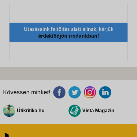
Utazásaink feltöltés alatt állnak, kérjük
érdeklődjön irodánkban!
Kövessen minket!
Útikritika.hu
Vista Magazin