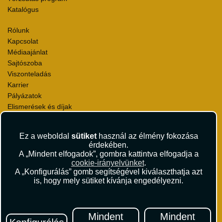
Katalógus
Rólunk
Kapcsolat
Médiaajánlat
Sajtószoba
Viszonteladás
Karrier
Pályázatok
Elismerések és díjak
Környezettudatosság
Ez a weboldal
sütiket
használ az élmény fokozása
Utazási Csomag Szerződési Feltételek
érdekében.
Útlemondás-biztosítás Szerződési Feltételek
A „Mindent elfogadok”, gombra kattintva elfogadja a
Utasbiztosítás Szerződési Feltételek
cookie-irányelvünket
.
Repülőjegy Szerződési Feltételek
A „Konfigurálás” gomb segítségével kiválaszthatja azt
is, hogy mely sütiket kívánja engedélyezni.
Adatvédelem
Impresszum
Hírlevél
Mindent
Mindent