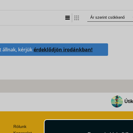
Lista nézet
Táblázatos nézet
t állnak, kérjük
érdeklődjön irodánkban!
Útik
Rólunk
Utazási Csomag Szerződési