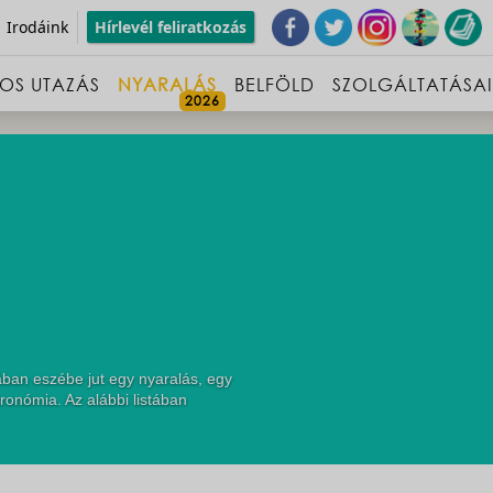
Irodáink
Hírlevél feliratkozás
OS UTAZÁS
NYARALÁS
BELFÖLD
SZOLGÁLTATÁSA
ban eszébe jut egy nyaralás, egy
ronómia. Az alábbi listában