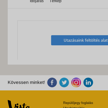
Időjárás
Térkép
Utazásaink feltöltés alat
Kövessen minket!
Repülőjegy foglalás