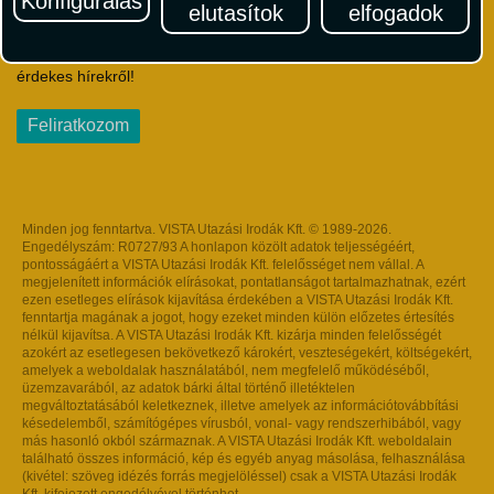
Konfigurálás
elutasítok
elfogadok
Iratkozzon fel Magyarország egyik legszínesebb utazási
hírlevelére! Értesüljön időben a legfrissebb utazási akciókról és
érdekes hírekről!
Feliratkozom
Minden jog fenntartva. VISTA Utazási Irodák Kft. © 1989-2026.
Engedélyszám: R0727/93 A honlapon közölt adatok teljességéért,
pontosságáért a VISTA Utazási Irodák Kft. felelősséget nem vállal. A
megjelenített információk elírásokat, pontatlanságot tartalmazhatnak, ezért
ezen esetleges elírások kijavítása érdekében a VISTA Utazási Irodák Kft.
fenntartja magának a jogot, hogy ezeket minden külön előzetes értesítés
nélkül kijavítsa. A VISTA Utazási Irodák Kft. kizárja minden felelősségét
azokért az esetlegesen bekövetkező károkért, veszteségekért, költségekért,
amelyek a weboldalak használatából, nem megfelelő működéséből,
üzemzavarából, az adatok bárki által történő illetéktelen
megváltoztatásából keletkeznek, illetve amelyek az információtovábbítási
késedelemből, számítógépes vírusból, vonal- vagy rendszerhibából, vagy
más hasonló okból származnak. A VISTA Utazási Irodák Kft. weboldalain
található összes információ, kép és egyéb anyag másolása, felhasználása
(kivétel: szöveg idézés forrás megjelöléssel) csak a VISTA Utazási Irodák