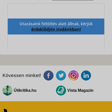
Utazásaink feltöltés alatt állnak, kérjük
érdeklődjön irodánkban!
Kövessen minket!
Útikritika.hu
Vista Magazin