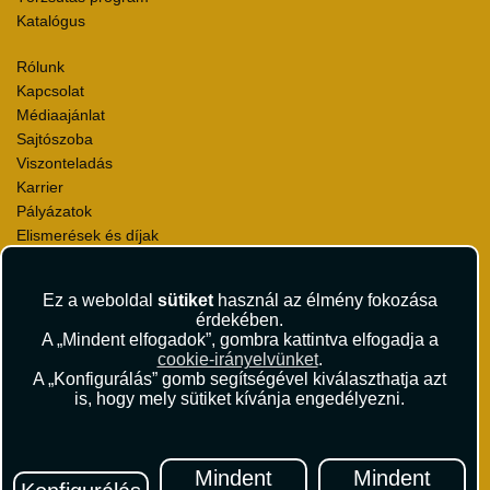
Katalógus
Rólunk
Kapcsolat
Médiaajánlat
Sajtószoba
Viszonteladás
Karrier
Pályázatok
Elismerések és díjak
Környezettudatosság
Ez a weboldal
sütiket
használ az élmény fokozása
Utazási Csomag Szerződési Feltételek
érdekében.
Útlemondás-biztosítás Szerződési Feltételek
A „Mindent elfogadok”, gombra kattintva elfogadja a
Utasbiztosítás Szerződési Feltételek
cookie-irányelvünket
.
Repülőjegy Szerződési Feltételek
A „Konfigurálás” gomb segítségével kiválaszthatja azt
is, hogy mely sütiket kívánja engedélyezni.
Adatvédelem
Impresszum
Hírlevél
Mindent
Mindent