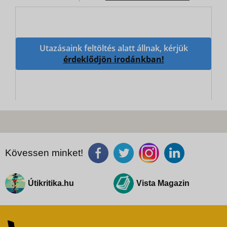
Utazásaink feltöltés alatt állnak, kérjük
érdeklődjön irodánkban!
Kövessen minket!
Útikritika.hu
Vista Magazin