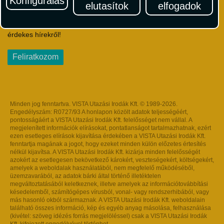
Konfigurálás
elutasítok
elfogadok
Iratkozzon fel Magyarország egyik legszínesebb utazási
hírlevelére! Értesüljön időben a legfrissebb utazási akciókról és
érdekes hírekről!
Feliratkozom
Minden jog fenntartva. VISTA Utazási Irodák Kft. © 1989-2026.
Engedélyszám: R0727/93 A honlapon közölt adatok teljességéért,
pontosságáért a VISTA Utazási Irodák Kft. felelősséget nem vállal. A
megjelenített információk elírásokat, pontatlanságot tartalmazhatnak, ezért
ezen esetleges elírások kijavítása érdekében a VISTA Utazási Irodák Kft.
fenntartja magának a jogot, hogy ezeket minden külön előzetes értesítés
nélkül kijavítsa. A VISTA Utazási Irodák Kft. kizárja minden felelősségét
azokért az esetlegesen bekövetkező károkért, veszteségekért, költségekért,
amelyek a weboldalak használatából, nem megfelelő működéséből,
üzemzavarából, az adatok bárki által történő illetéktelen
megváltoztatásából keletkeznek, illetve amelyek az információtovábbítási
késedelemből, számítógépes vírusból, vonal- vagy rendszerhibából, vagy
más hasonló okból származnak. A VISTA Utazási Irodák Kft. weboldalain
található összes információ, kép és egyéb anyag másolása, felhasználása
(kivétel: szöveg idézés forrás megjelöléssel) csak a VISTA Utazási Irodák