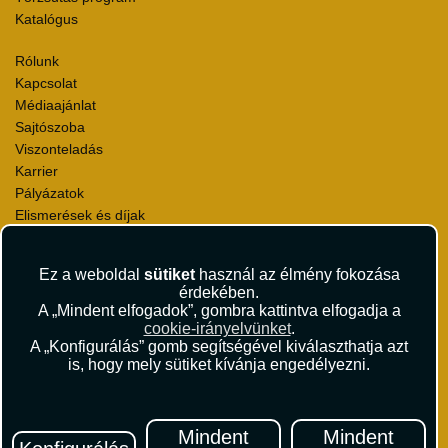
Katalógus
Rólunk
Kapcsolat
Médiaajánlat
Sajtószoba
Viszonteladás
Karrier
Pályázatok
Elismerések és díjak
Környezettudatosság
Ez a weboldal
sütiket
használ az élmény fokozása
Utazási Csomag Szerződési Feltételek
érdekében.
Útlemondás-biztosítás Szerződési Feltételek
A „Mindent elfogadok”, gombra kattintva elfogadja a
Utasbiztosítás Szerződési Feltételek
cookie-irányelvünket
.
Repülőjegy Szerződési Feltételek
A „Konfigurálás” gomb segítségével kiválaszthatja azt
is, hogy mely sütiket kívánja engedélyezni.
Adatvédelem
Impresszum
Hírlevél
Mindent
Mindent