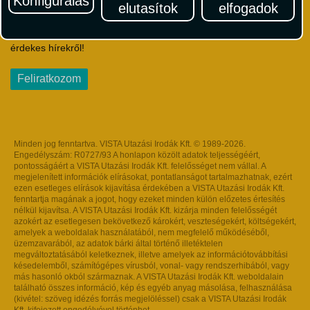
Konfigurálás
elutasítok
elfogadok
Iratkozzon fel Magyarország egyik legszínesebb utazási
hírlevelére! Értesüljön időben a legfrissebb utazási akciókról és
érdekes hírekről!
Feliratkozom
Minden jog fenntartva. VISTA Utazási Irodák Kft. © 1989-2026.
Engedélyszám: R0727/93 A honlapon közölt adatok teljességéért,
pontosságáért a VISTA Utazási Irodák Kft. felelősséget nem vállal. A
megjelenített információk elírásokat, pontatlanságot tartalmazhatnak, ezért
ezen esetleges elírások kijavítása érdekében a VISTA Utazási Irodák Kft.
fenntartja magának a jogot, hogy ezeket minden külön előzetes értesítés
nélkül kijavítsa. A VISTA Utazási Irodák Kft. kizárja minden felelősségét
azokért az esetlegesen bekövetkező károkért, veszteségekért, költségekért,
amelyek a weboldalak használatából, nem megfelelő működéséből,
üzemzavarából, az adatok bárki által történő illetéktelen
megváltoztatásából keletkeznek, illetve amelyek az információtovábbítási
késedelemből, számítógépes vírusból, vonal- vagy rendszerhibából, vagy
más hasonló okból származnak. A VISTA Utazási Irodák Kft. weboldalain
található összes információ, kép és egyéb anyag másolása, felhasználása
(kivétel: szöveg idézés forrás megjelöléssel) csak a VISTA Utazási Irodák