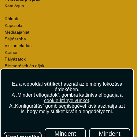
Katalógus
Rólunk
Kapcsolat
Médiaajánlat
Sajtószoba
Viszonteladás
Karrier
Pályázatok
Elismerések és díjak
Környezettudatosság
Ez a weboldal
sütiket
használ az élmény fokozása
Utazási Csomag Szerződési Feltételek
érdekében.
Útlemondás-biztosítás Szerződési Feltételek
A „Mindent elfogadok”, gombra kattintva elfogadja a
Utasbiztosítás Szerződési Feltételek
cookie-irányelvünket
.
Repülőjegy Szerződési Feltételek
A „Konfigurálás” gomb segítségével kiválaszthatja azt
is, hogy mely sütiket kívánja engedélyezni.
Adatvédelem
Impresszum
Hírlevél
Mindent
Mindent