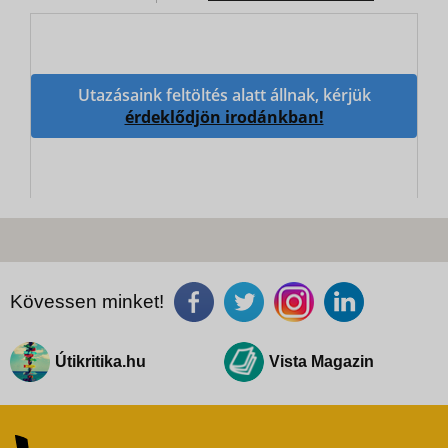
Utazásaink feltöltés alatt állnak, kérjük
érdeklődjön irodánkban!
Kövessen minket!
Útikritika.hu
Vista Magazin