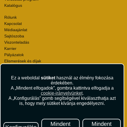
Katalógus
Rólunk
Kapcsolat
Médiaajánlat
Sajtószoba
Viszonteladás
Karrier
Pályázatok
Elismerések és díjak
Környezettudatosság
Ez a weboldal
sütiket
használ az élmény fokozása
Utazási Csomag Szerződési Feltételek
érdekében.
Útlemondás-biztosítás Szerződési Feltételek
A „Mindent elfogadok”, gombra kattintva elfogadja a
Utasbiztosítás Szerződési Feltételek
cookie-irányelvünket
.
Repülőjegy Szerződési Feltételek
A „Konfigurálás” gomb segítségével kiválaszthatja azt
is, hogy mely sütiket kívánja engedélyezni.
Adatvédelem
Impresszum
Hírlevél
Mindent
Mindent