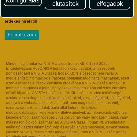
Konfigurálás
elutasítok
elfogadok
Iratkozzon fel Magyarország egyik legszínesebb utazási
hírlevelére! Értesüljön időben a legfrissebb utazási akciókról és
érdekes hírekről!
Feliratkozom
Minden jog fenntartva. VISTA Utazási Irodák Kft. © 1989-2026.
Engedélyszám: R0727/93 A honlapon közölt adatok teljességéért,
pontosságáért a VISTA Utazási Irodák Kft. felelősséget nem vállal. A
megjelenített információk elírásokat, pontatlanságot tartalmazhatnak, ezért
ezen esetleges elírások kijavítása érdekében a VISTA Utazási Irodák Kft.
fenntartja magának a jogot, hogy ezeket minden külön előzetes értesítés
nélkül kijavítsa. A VISTA Utazási Irodák Kft. kizárja minden felelősségét
azokért az esetlegesen bekövetkező károkért, veszteségekért, költségekért,
amelyek a weboldalak használatából, nem megfelelő működéséből,
üzemzavarából, az adatok bárki által történő illetéktelen
megváltoztatásából keletkeznek, illetve amelyek az információtovábbítási
késedelemből, számítógépes vírusból, vonal- vagy rendszerhibából, vagy
más hasonló okból származnak. A VISTA Utazási Irodák Kft. weboldalain
található összes információ, kép és egyéb anyag másolása, felhasználása
(kivétel: szöveg idézés forrás megjelöléssel) csak a VISTA Utazási Irodák