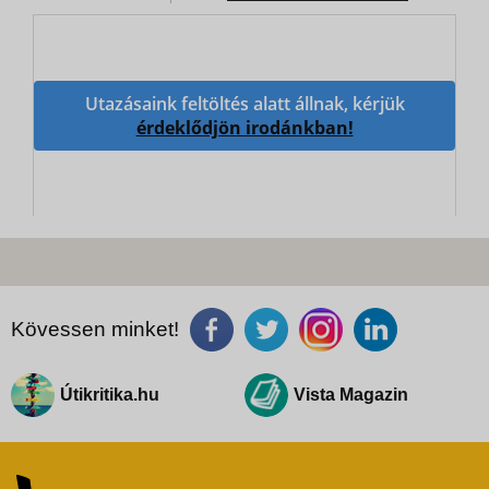
Utazásaink feltöltés alatt állnak, kérjük
érdeklődjön irodánkban!
Kövessen minket!
Útikritika.hu
Vista Magazin