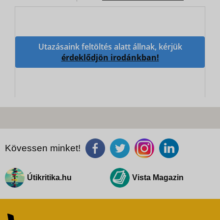
Utazásaink feltöltés alatt állnak, kérjük
érdeklődjön irodánkban!
Kövessen minket!
Útikritika.hu
Vista Magazin