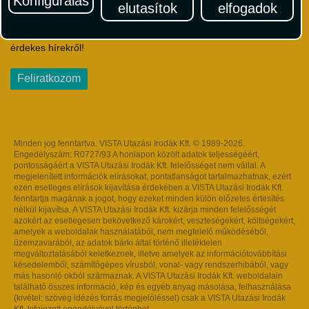
Konfigurálás
elutasítok
elfogadok
Iratkozzon fel Magyarország egyik legszínesebb utazási
hírlevelére! Értesüljön időben a legfrissebb utazási akciókról és
érdekes hírekről!
Feliratkozom
Minden jog fenntartva. VISTA Utazási Irodák Kft. © 1989-2026.
Engedélyszám: R0727/93 A honlapon közölt adatok teljességéért,
pontosságáért a VISTA Utazási Irodák Kft. felelősséget nem vállal. A
megjelenített információk elírásokat, pontatlanságot tartalmazhatnak, ezért
ezen esetleges elírások kijavítása érdekében a VISTA Utazási Irodák Kft.
fenntartja magának a jogot, hogy ezeket minden külön előzetes értesítés
nélkül kijavítsa. A VISTA Utazási Irodák Kft. kizárja minden felelősségét
azokért az esetlegesen bekövetkező károkért, veszteségekért, költségekért,
amelyek a weboldalak használatából, nem megfelelő működéséből,
üzemzavarából, az adatok bárki által történő illetéktelen
megváltoztatásából keletkeznek, illetve amelyek az információtovábbítási
késedelemből, számítógépes vírusból, vonal- vagy rendszerhibából, vagy
más hasonló okból származnak. A VISTA Utazási Irodák Kft. weboldalain
található összes információ, kép és egyéb anyag másolása, felhasználása
(kivétel: szöveg idézés forrás megjelöléssel) csak a VISTA Utazási Irodák