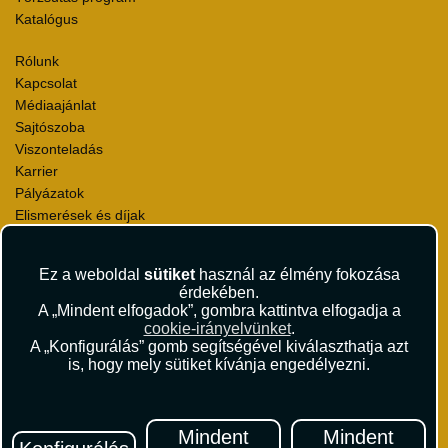
Katalógus
Rólunk
Kapcsolat
Médiaajánlat
Sajtószoba
Viszonteladás
Karrier
Pályázatok
Elismerések és díjak
Környezettudatosság
Ez a weboldal
sütiket
használ az élmény fokozása
Utazási Csomag Szerződési Feltételek
érdekében.
Útlemondás-biztosítás Szerződési Feltételek
A „Mindent elfogadok”, gombra kattintva elfogadja a
Utasbiztosítás Szerződési Feltételek
cookie-irányelvünket
.
Repülőjegy Szerződési Feltételek
A „Konfigurálás” gomb segítségével kiválaszthatja azt
is, hogy mely sütiket kívánja engedélyezni.
Adatvédelem
Impresszum
Hírlevél
Mindent
Mindent