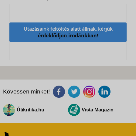
Utazásaink feltöltés alatt állnak, kérjük
érdeklődjön irodánkban!
Kövessen minket!
Útikritika.hu
Vista Magazin