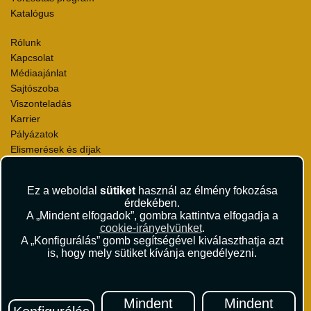
Katalógus
Rólunk
Kapcsolat
Médiaajánlat
Sajtószoba
Viszonteladás
Karrier
Pályázatok
Elismerések és díjak
Környezettudatosság
Ez a weboldal
sütiket
használ az élmény fokozása
Utazási Csomag Szerződési Feltételek
érdekében.
Útlemondás-biztosítás Szerződési Feltételek
A „Mindent elfogadok”, gombra kattintva elfogadja a
Utasbiztosítás Szerződési Feltételek
cookie-irányelvünket
.
Repülőjegy Szerződési Feltételek
A „Konfigurálás” gomb segítségével kiválaszthatja azt
is, hogy mely sütiket kívánja engedélyezni.
Adatvédelem
Impresszum
Hírlevél
Mindent
Mindent