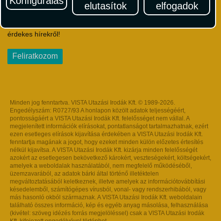
Konfigurálás
elutasítok
elfogadok
Iratkozzon fel Magyarország egyik legszínesebb utazási
hírlevelére! Értesüljön időben a legfrissebb utazási akciókról és
érdekes hírekről!
Feliratkozom
Minden jog fenntartva. VISTA Utazási Irodák Kft. © 1989-2026.
Engedélyszám: R0727/93 A honlapon közölt adatok teljességéért,
pontosságáért a VISTA Utazási Irodák Kft. felelősséget nem vállal. A
megjelenített információk elírásokat, pontatlanságot tartalmazhatnak, ezért
ezen esetleges elírások kijavítása érdekében a VISTA Utazási Irodák Kft.
fenntartja magának a jogot, hogy ezeket minden külön előzetes értesítés
nélkül kijavítsa. A VISTA Utazási Irodák Kft. kizárja minden felelősségét
azokért az esetlegesen bekövetkező károkért, veszteségekért, költségekért,
amelyek a weboldalak használatából, nem megfelelő működéséből,
üzemzavarából, az adatok bárki által történő illetéktelen
megváltoztatásából keletkeznek, illetve amelyek az információtovábbítási
késedelemből, számítógépes vírusból, vonal- vagy rendszerhibából, vagy
más hasonló okból származnak. A VISTA Utazási Irodák Kft. weboldalain
található összes információ, kép és egyéb anyag másolása, felhasználása
(kivétel: szöveg idézés forrás megjelöléssel) csak a VISTA Utazási Irodák