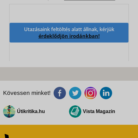
Utazásaink feltöltés alatt állnak, kérjük
érdeklődjön irodánkban!
Kövessen minket!
Útikritika.hu
Vista Magazin