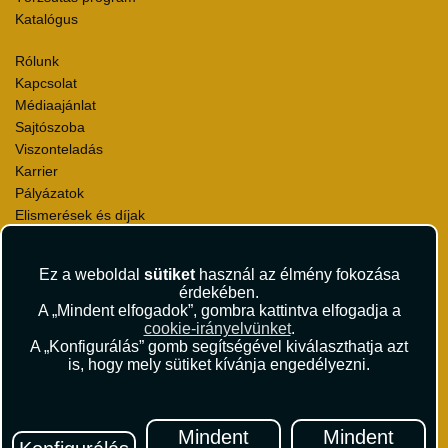
Katalógus
Rólunk
Kapcsolat
Médiaajánlat
Sajtószoba
Viszonteladás
Karrier
Pályázatok
Elismerések és díjak
Környezettudatosság
Ez a weboldal
sütiket
használ az élmény fokozása
Utazási Csomag Szerződési Feltételek
érdekében.
Útlemondás-biztosítás Szerződési Feltételek
A „Mindent elfogadok”, gombra kattintva elfogadja a
Utasbiztosítás Szerződési Feltételek
cookie-irányelvünket
.
Repülőjegy Szerződési Feltételek
A „Konfigurálás” gomb segítségével kiválaszthatja azt
is, hogy mely sütiket kívánja engedélyezni.
Adatvédelem
Impresszum
Hírlevél
Mindent
Mindent