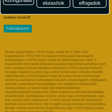
Konfigurálás
elutasítok
elfogadok
Iratkozzon fel Magyarország egyik legszínesebb utazási
hírlevelére! Értesüljön időben a legfrissebb utazási akciókról és
érdekes hírekről!
Feliratkozom
Minden jog fenntartva. VISTA Utazási Irodák Kft. © 1989-2026.
Engedélyszám: R0727/93 A honlapon közölt adatok teljességéért,
pontosságáért a VISTA Utazási Irodák Kft. felelősséget nem vállal. A
megjelenített információk elírásokat, pontatlanságot tartalmazhatnak, ezért
ezen esetleges elírások kijavítása érdekében a VISTA Utazási Irodák Kft.
fenntartja magának a jogot, hogy ezeket minden külön előzetes értesítés
nélkül kijavítsa. A VISTA Utazási Irodák Kft. kizárja minden felelősségét
azokért az esetlegesen bekövetkező károkért, veszteségekért, költségekért,
amelyek a weboldalak használatából, nem megfelelő működéséből,
üzemzavarából, az adatok bárki által történő illetéktelen
megváltoztatásából keletkeznek, illetve amelyek az információtovábbítási
késedelemből, számítógépes vírusból, vonal- vagy rendszerhibából, vagy
más hasonló okból származnak. A VISTA Utazási Irodák Kft. weboldalain
található összes információ, kép és egyéb anyag másolása, felhasználása
(kivétel: szöveg idézés forrás megjelöléssel) csak a VISTA Utazási Irodák