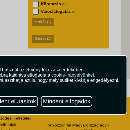
Körutazás
(1)
Városlátogatás
(1)
Szűrés
(1)
Szűrés
(1)
t
használ az élmény fokozása érdekében.
bra kattintva elfogadja a
cookie-irányelvünket
.
álaszthatja azt is, hogy mely sütiket kívánja engedélyezni.
ritika.hu
Vista Magazin
ent elutasítok
Mindent elfogadok
Hírlevél
 Feltételek
ződési Feltételek
eltételek
Iratkozzon fel Magyarország egyik