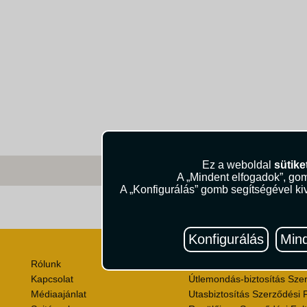
Ez a weboldal
sütike
A „Mindent elfogadok”, gom
A „Konfigurálás” gomb segítségével kiv
Útik
Konfigurálás
Mind
Rólunk
Utazási Csomag Szerződési
Kapcsolat
Útlemondás-biztosítás Szer
Médiaajánlat
Utasbiztosítás Szerződési F