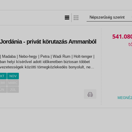
Lista nézet
Táblázatos nézet
541.08
 Jordánia - privát körutazás Ammanból
 Madaba | Nebo-hegy | Petra | Wadi Rum | Holt-tenger |
n helyi kísérővel adott időkeretben biztosan többet
evezetességek közötti tömegközlekedés bonyolult, nem
ó. A régmúltat és a jelent is személyes
KT
NOV
 sztorikkal...
EBR
MÁRC
ÚN
JÚL
MEGNÉ
«
«