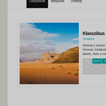
Utazások
Időjárás
Térkép
Klasszikus
Jordánia
Amman | Jerash |
Amman Jordániába
látunk, mert a n
igazán megbízhat
AUG
SZEPT
O
kiegészítésekkel,
DEC
JAN
F
ÁPR
MÁJ
J