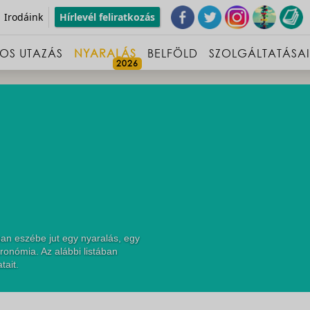
Irodáink
Hírlevél feliratkozás
OS UTAZÁS
NYARALÁS
BELFÖLD
SZOLGÁLTATÁSA
an eszébe jut egy nyaralás, egy
ronómia. Az alábbi listában
tait.