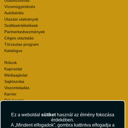
Utasbiztosítás
Vízumügyintézés
Autóbérlés
Utazási utalványok
Szállásértékelések
Partnerkedvezmények
Céges utaztatás
Törzsutas program
Katalógus
Rólunk
Kapcsolat
Médiaajánlat
Sajtószoba
Viszonteladás
Karrier
Pályázatok
Elismerések és díjak
Környezettudatosság
Ez a weboldal
sütiket
használ az élmény fokozása
érdekében.
A „Mindent elfogadok”, gombra kattintva elfogadja a
Utazási Csomag Szerződési Feltételek