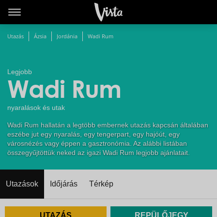
Utazás
Ázsia
Jordánia
Wadi Rum
Legjobb
Wadi Rum
nyaralások és utak
Wadi Rum hallatán a legtöbb embernek utazás kapcsán általában
eszébe jut egy nyaralás, egy tengerpart, egy hajóút, egy
városnézés vagy éppen a gasztronómia. Az alábbi listában
összegyűjtöttük neked az igazi Wadi Rum legjobb ajánlatait.
Utazások
Időjárás
Térkép
UTAZÁS
REPÜLŐJEGY