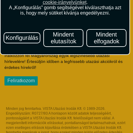
cookie-irányelvünket
.
Útlemondás-biztosítás Szerződési Feltételek
A „Konfigurálás” gomb segítségével kiválaszthatja azt
Utasbiztosítás Szerződési Feltételek
is, hogy mely sütiket kívánja engedélyezni.
Repülőjegy Szerződési Feltételek
Adatvédelem
Impresszum
Mindent
Mindent
Konfigurálás
elutasítok
elfogadok
Hírlevél
Iratkozzon fel Magyarország egyik legszínesebb utazási
hírlevelére! Értesüljön időben a legfrissebb utazási akciókról és
érdekes hírekről!
Feliratkozom
Minden jog fenntartva. VISTA Utazási Irodák Kft. © 1989-2026.
Engedélyszám: R0727/93 A honlapon közölt adatok teljességéért,
pontosságáért a VISTA Utazási Irodák Kft. felelősséget nem vállal. A
megjelenített információk elírásokat, pontatlanságot tartalmazhatnak, ezért
ezen esetleges elírások kijavítása érdekében a VISTA Utazási Irodák Kft.
fenntartja magának a jogot, hogy ezeket minden külön előzetes értesítés