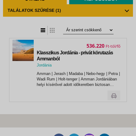
TALÁLATOK SZŰRÉSE
(1)
t
zatos nézet
536.220
Ft
Klasszikus Jordánia - privát körutazás
Ammanból
Jordánia
Amman | Jerash | Madaba | Nebo-hegy | Petra |
Wadi Rum | Holt-tenger | Amman Jordániában
helyi kísérővel adott időkeretben biztosan
többet látunk, mert a nevezetességek közötti
tömegközlekedés bonyolult, nem igazán
megbízható. A régmúltat és a jelent is
személyes kiegészítésekkel, sztorikkal...