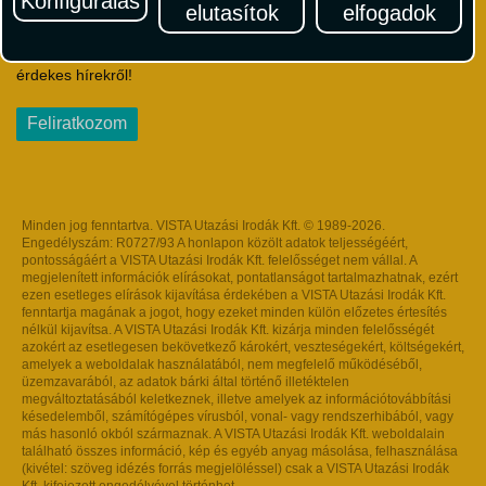
Konfigurálás
elutasítok
elfogadok
Iratkozzon fel Magyarország egyik legszínesebb utazási
hírlevelére! Értesüljön időben a legfrissebb utazási akciókról és
érdekes hírekről!
Feliratkozom
Minden jog fenntartva. VISTA Utazási Irodák Kft. © 1989-2026.
Engedélyszám: R0727/93 A honlapon közölt adatok teljességéért,
pontosságáért a VISTA Utazási Irodák Kft. felelősséget nem vállal. A
megjelenített információk elírásokat, pontatlanságot tartalmazhatnak, ezért
ezen esetleges elírások kijavítása érdekében a VISTA Utazási Irodák Kft.
fenntartja magának a jogot, hogy ezeket minden külön előzetes értesítés
nélkül kijavítsa. A VISTA Utazási Irodák Kft. kizárja minden felelősségét
azokért az esetlegesen bekövetkező károkért, veszteségekért, költségekért,
amelyek a weboldalak használatából, nem megfelelő működéséből,
üzemzavarából, az adatok bárki által történő illetéktelen
megváltoztatásából keletkeznek, illetve amelyek az információtovábbítási
késedelemből, számítógépes vírusból, vonal- vagy rendszerhibából, vagy
más hasonló okból származnak. A VISTA Utazási Irodák Kft. weboldalain
található összes információ, kép és egyéb anyag másolása, felhasználása
(kivétel: szöveg idézés forrás megjelöléssel) csak a VISTA Utazási Irodák