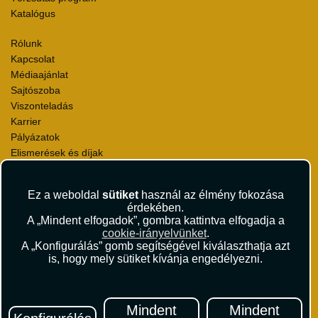
Katalógus
Rólunk
Kapcsolat
Médiaajánlat
Sajtószoba
Viszonteladás
Karrier
Pályázatok
Elismerések és díjak
Környezettudatosság
Ez a weboldal
sütiket
használ az élmény fokozása
Utazási Csomag Szerződési Feltételek
érdekében.
Útlemondás-biztosítás Szerződési Feltételek
A „Mindent elfogadok”, gombra kattintva elfogadja a
Utasbiztosítás Szerződési Feltételek
cookie-irányelvünket
.
Repülőjegy Szerződési Feltételek
A „Konfigurálás” gomb segítségével kiválaszthatja azt
is, hogy mely sütiket kívánja engedélyezni.
Adatvédelem
Impresszum
Hírlevél
Mindent
Mindent