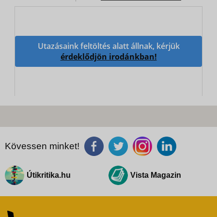
Utazásaink feltöltés alatt állnak, kérjük
érdeklődjön irodánkban!
Kövessen minket!
Útikritika.hu
Vista Magazin