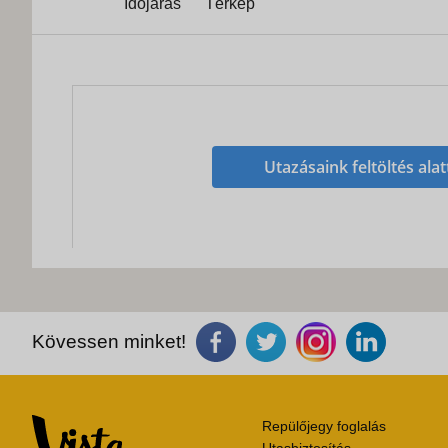
Időjárás
Térkép
Utazásaink feltöltés alat
Kövessen minket!
Repülőjegy foglalás