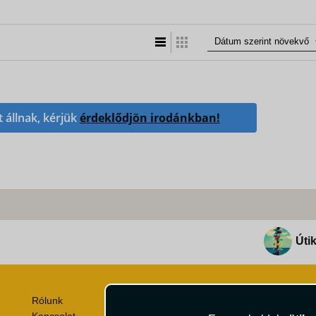
Lista nézet
Táblázatos nézet
t állnak, kérjük
érdeklődjön irodánkban!
Útik
Rólunk
Utazási Csomag Szerződési