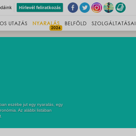
odáink
Hírlevél feliratkozás
OS UTAZÁS
NYARALÁS
BELFÖLD
SZOLGÁLTATÁSA
ban eszébe jut egy nyaralás, egy
ronómia. Az alábbi listában
t.