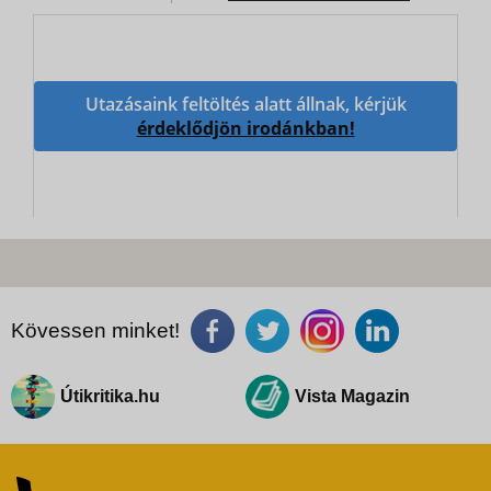
Utazásaink feltöltés alatt állnak, kérjük
érdeklődjön irodánkban!
Kövessen minket!
Útikritika.hu
Vista Magazin