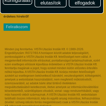
Konfigurálás
elutasítok
elfogadok
Iratkozzon fel Magyarország egyik legszínesebb utazási
hírlevelére! Értesüljön időben a legfrissebb utazási akciókról és
érdekes hírekről!
Feliratkozom
Minden jog fenntartva. VISTA Utazási Irodák Kft. © 1989-2026.
Engedélyszám: R0727/93 A honlapon közölt adatok teljességéért,
pontosságáért a VISTA Utazási Irodák Kft. felelősséget nem vállal. A
megjelenített információk elírásokat, pontatlanságot tartalmazhatnak, ezért
ezen esetleges elírások kijavítása érdekében a VISTA Utazási Irodák Kft.
fenntartja magának a jogot, hogy ezeket minden külön előzetes értesítés
nélkül kijavítsa. A VISTA Utazási Irodák Kft. kizárja minden felelősségét
azokért az esetlegesen bekövetkező károkért, veszteségekért, költségekért,
amelyek a weboldalak használatából, nem megfelelő működéséből,
üzemzavarából, az adatok bárki által történő illetéktelen
megváltoztatásából keletkeznek, illetve amelyek az információtovábbítási
késedelemből, számítógépes vírusból, vonal- vagy rendszerhibából, vagy
más hasonló okból származnak. A VISTA Utazási Irodák Kft. weboldalain
található összes információ, kép és egyéb anyag másolása, felhasználása
(kivétel: szöveg idézés forrás megjelöléssel) csak a VISTA Utazási Irodák