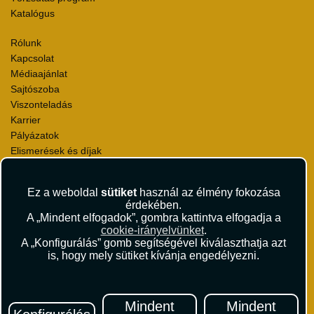
Katalógus
Rólunk
Kapcsolat
Médiaajánlat
Sajtószoba
Viszonteladás
Karrier
Pályázatok
Elismerések és díjak
Környezettudatosság
Ez a weboldal
sütiket
használ az élmény fokozása
Utazási Csomag Szerződési Feltételek
érdekében.
Útlemondás-biztosítás Szerződési Feltételek
A „Mindent elfogadok”, gombra kattintva elfogadja a
Utasbiztosítás Szerződési Feltételek
cookie-irányelvünket
.
Repülőjegy Szerződési Feltételek
A „Konfigurálás” gomb segítségével kiválaszthatja azt
is, hogy mely sütiket kívánja engedélyezni.
Adatvédelem
Impresszum
Hírlevél
Mindent
Mindent