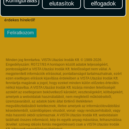
Konfigurálás
elutasítok
elfogadok
Iratkozzon fel Magyarország egyik legszínesebb utazási
hírlevelére! Értesüljön időben a legfrissebb utazási akciókról és
érdekes hírekről!
Feliratkozom
Minden jog fenntartva. VISTA Utazási Irodák Kft. © 1989-2026.
Engedélyszám: R0727/93 A honlapon közölt adatok teljességéért,
pontosságáért a VISTA Utazási Irodák Kft. felelősséget nem vállal. A
megjelenített információk elírásokat, pontatlanságot tartalmazhatnak, ezért
ezen esetleges elírások kijavítása érdekében a VISTA Utazási Irodák Kft.
fenntartja magának a jogot, hogy ezeket minden külön előzetes értesítés
nélkül kijavítsa. A VISTA Utazási Irodák Kft. kizárja minden felelősségét
azokért az esetlegesen bekövetkező károkért, veszteségekért, költségekért,
amelyek a weboldalak használatából, nem megfelelő működéséből,
üzemzavarából, az adatok bárki által történő illetéktelen
megváltoztatásából keletkeznek, illetve amelyek az információtovábbítási
késedelemből, számítógépes vírusból, vonal- vagy rendszerhibából, vagy
más hasonló okból származnak. A VISTA Utazási Irodák Kft. weboldalain
található összes információ, kép és egyéb anyag másolása, felhasználása
(kivétel: szöveg idézés forrás megjelöléssel) csak a VISTA Utazási Irodák