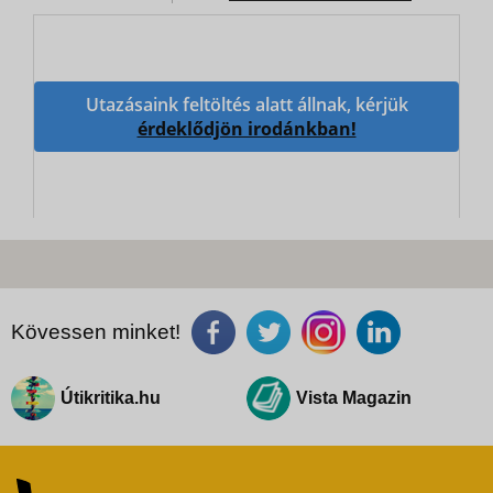
Utazásaink feltöltés alatt állnak, kérjük
érdeklődjön irodánkban!
Kövessen minket!
Útikritika.hu
Vista Magazin