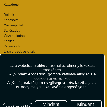
Katalógus
Rólunk
Kapcsolat
Médiaajánlat
Sajtószoba
Viszonteladás
Karrier
Pályázatok
Elismerések és díjak
Környezettudatosság
Ez a weboldal
sütiket
használ az élmény fokozása
Utazási Csomag Szerződési Feltételek
érdekében.
Útlemondás-biztosítás Szerződési Feltételek
A „Mindent elfogadok”, gombra kattintva elfogadja a
Utasbiztosítás Szerződési Feltételek
cookie-irányelvünket
.
Repülőjegy Szerződési Feltételek
A „Konfigurálás” gomb segítségével kiválaszthatja azt
is, hogy mely sütiket kívánja engedélyezni.
Adatvédelem
Impresszum
Hírlevél
Mindent
Mindent