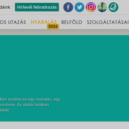
dáink
Hírlevél feliratkozás
OS UTAZÁS
NYARALÁS
BELFÖLD
SZOLGÁLTATÁSA
ban eszébe jut egy nyaralás, egy
ronómia. Az alábbi listában
atait.