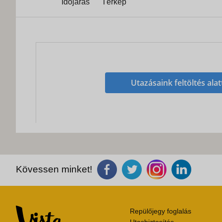
Időjárás
Térkép
Utazásaink feltöltés alat
Kövessen minket!
Repülőjegy foglalás