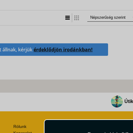
Lista nézet
Táblázatos nézet
t állnak, kérjük
érdeklődjön irodánkban!
Útik
Rólunk
Utazási Csomag Szerződési