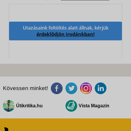
Utazásaink feltöltés alatt állnak, kérjük
érdeklődjön irodánkban!
Kövessen minket!
Útikritika.hu
Vista Magazin