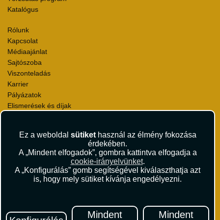
Katalógus
Rólunk
Kapcsolat
Médiaajánlat
Sajtószoba
Viszonteladás
Karrier
Pályázatok
Elismerések és díjak
Környezettudatosság
Ez a weboldal
sütiket
használ az élmény fokozása
Utazási Csomag Szerződési Feltételek
érdekében.
Útlemondás-biztosítás Szerződési Feltételek
A „Mindent elfogadok”, gombra kattintva elfogadja a
Utasbiztosítás Szerződési Feltételek
cookie-irányelvünket
.
Repülőjegy Szerződési Feltételek
A „Konfigurálás” gomb segítségével kiválaszthatja azt
is, hogy mely sütiket kívánja engedélyezni.
Adatvédelem
Impresszum
Hírlevél
Mindent
Mindent