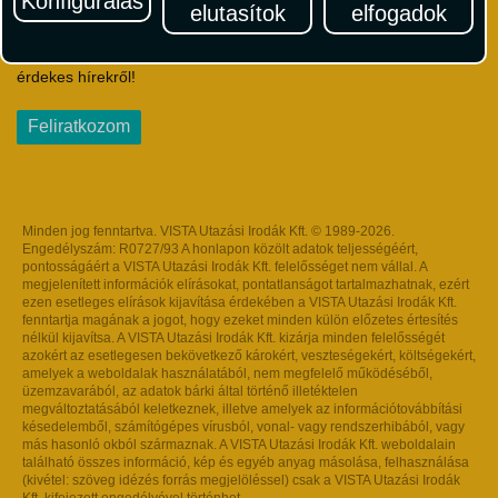
Konfigurálás
elutasítok
elfogadok
Iratkozzon fel Magyarország egyik legszínesebb utazási
hírlevelére! Értesüljön időben a legfrissebb utazási akciókról és
érdekes hírekről!
Feliratkozom
Minden jog fenntartva. VISTA Utazási Irodák Kft. © 1989-2026.
Engedélyszám: R0727/93 A honlapon közölt adatok teljességéért,
pontosságáért a VISTA Utazási Irodák Kft. felelősséget nem vállal. A
megjelenített információk elírásokat, pontatlanságot tartalmazhatnak, ezért
ezen esetleges elírások kijavítása érdekében a VISTA Utazási Irodák Kft.
fenntartja magának a jogot, hogy ezeket minden külön előzetes értesítés
nélkül kijavítsa. A VISTA Utazási Irodák Kft. kizárja minden felelősségét
azokért az esetlegesen bekövetkező károkért, veszteségekért, költségekért,
amelyek a weboldalak használatából, nem megfelelő működéséből,
üzemzavarából, az adatok bárki által történő illetéktelen
megváltoztatásából keletkeznek, illetve amelyek az információtovábbítási
késedelemből, számítógépes vírusból, vonal- vagy rendszerhibából, vagy
más hasonló okból származnak. A VISTA Utazási Irodák Kft. weboldalain
található összes információ, kép és egyéb anyag másolása, felhasználása
(kivétel: szöveg idézés forrás megjelöléssel) csak a VISTA Utazási Irodák