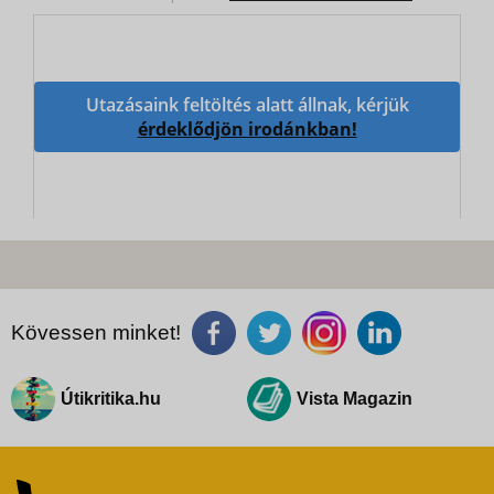
Utazásaink feltöltés alatt állnak, kérjük
érdeklődjön irodánkban!
Kövessen minket!
Útikritika.hu
Vista Magazin