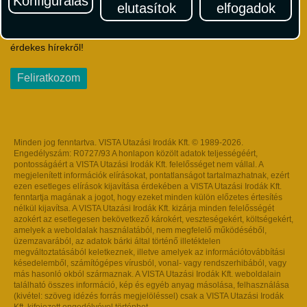
Konfigurálás
elutasítok
elfogadok
Iratkozzon fel Magyarország egyik legszínesebb utazási
hírlevelére! Értesüljön időben a legfrissebb utazási akciókról és
érdekes hírekről!
Feliratkozom
Minden jog fenntartva. VISTA Utazási Irodák Kft. © 1989-2026.
Engedélyszám: R0727/93 A honlapon közölt adatok teljességéért,
pontosságáért a VISTA Utazási Irodák Kft. felelősséget nem vállal. A
megjelenített információk elírásokat, pontatlanságot tartalmazhatnak, ezért
ezen esetleges elírások kijavítása érdekében a VISTA Utazási Irodák Kft.
fenntartja magának a jogot, hogy ezeket minden külön előzetes értesítés
nélkül kijavítsa. A VISTA Utazási Irodák Kft. kizárja minden felelősségét
azokért az esetlegesen bekövetkező károkért, veszteségekért, költségekért,
amelyek a weboldalak használatából, nem megfelelő működéséből,
üzemzavarából, az adatok bárki által történő illetéktelen
megváltoztatásából keletkeznek, illetve amelyek az információtovábbítási
késedelemből, számítógépes vírusból, vonal- vagy rendszerhibából, vagy
más hasonló okból származnak. A VISTA Utazási Irodák Kft. weboldalain
található összes információ, kép és egyéb anyag másolása, felhasználása
(kivétel: szöveg idézés forrás megjelöléssel) csak a VISTA Utazási Irodák