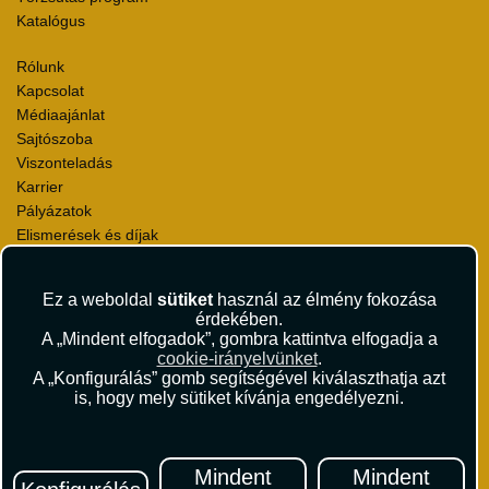
Katalógus
Rólunk
Kapcsolat
Médiaajánlat
Sajtószoba
Viszonteladás
Karrier
Pályázatok
Elismerések és díjak
Környezettudatosság
Ez a weboldal
sütiket
használ az élmény fokozása
Utazási Csomag Szerződési Feltételek
érdekében.
Útlemondás-biztosítás Szerződési Feltételek
A „Mindent elfogadok”, gombra kattintva elfogadja a
Utasbiztosítás Szerződési Feltételek
cookie-irányelvünket
.
Repülőjegy Szerződési Feltételek
A „Konfigurálás” gomb segítségével kiválaszthatja azt
is, hogy mely sütiket kívánja engedélyezni.
Adatvédelem
Impresszum
Hírlevél
Mindent
Mindent