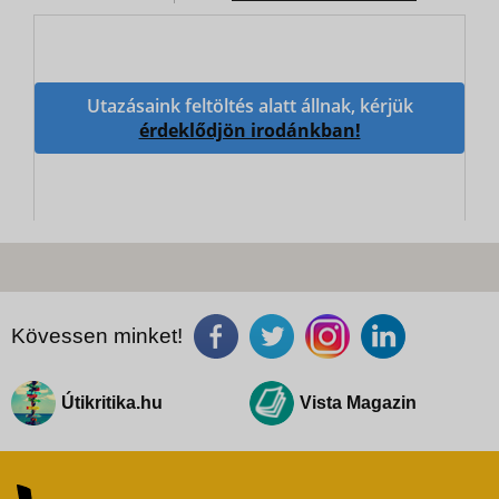
Utazásaink feltöltés alatt állnak, kérjük
érdeklődjön irodánkban!
Kövessen minket!
Útikritika.hu
Vista Magazin