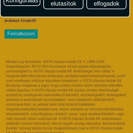
Konfigurálás
elutasítok
elfogadok
Iratkozzon fel Magyarország egyik legszínesebb utazási
hírlevelére! Értesüljön időben a legfrissebb utazási akciókról és
érdekes hírekről!
Feliratkozom
Minden jog fenntartva. VISTA Utazási Irodák Kft. © 1989-2026.
Engedélyszám: R0727/93 A honlapon közölt adatok teljességéért,
pontosságáért a VISTA Utazási Irodák Kft. felelősséget nem vállal. A
megjelenített információk elírásokat, pontatlanságot tartalmazhatnak, ezért
ezen esetleges elírások kijavítása érdekében a VISTA Utazási Irodák Kft.
fenntartja magának a jogot, hogy ezeket minden külön előzetes értesítés
nélkül kijavítsa. A VISTA Utazási Irodák Kft. kizárja minden felelősségét
azokért az esetlegesen bekövetkező károkért, veszteségekért, költségekért,
amelyek a weboldalak használatából, nem megfelelő működéséből,
üzemzavarából, az adatok bárki által történő illetéktelen
megváltoztatásából keletkeznek, illetve amelyek az információtovábbítási
késedelemből, számítógépes vírusból, vonal- vagy rendszerhibából, vagy
más hasonló okból származnak. A VISTA Utazási Irodák Kft. weboldalain
található összes információ, kép és egyéb anyag másolása, felhasználása
(kivétel: szöveg idézés forrás megjelöléssel) csak a VISTA Utazási Irodák