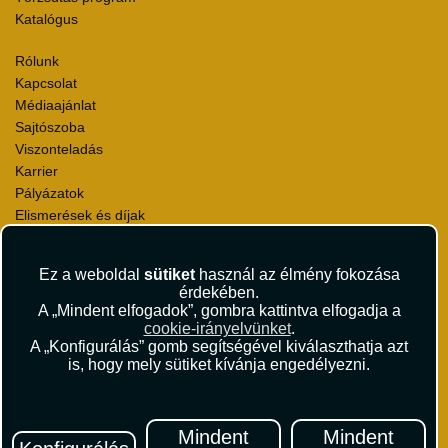
Katalógus
Rólunk
Kapcsolat
Médiaajánlat
Sajtószoba
Viszonteladás
Karrier
Pályázatok
Elismerések és díjak
Környezettudatosság
Ez a weboldal
sütiket
használ az élmény fokozása
Utazási Csomag Szerződési Feltételek
érdekében.
Útlemondás-biztosítás Szerződési Feltételek
A „Mindent elfogadok”, gombra kattintva elfogadja a
Utasbiztosítás Szerződési Feltételek
cookie-irányelvünket
.
Repülőjegy Szerződési Feltételek
A „Konfigurálás” gomb segítségével kiválaszthatja azt
is, hogy mely sütiket kívánja engedélyezni.
Adatvédelem
Impresszum
Hírlevél
Mindent
Mindent