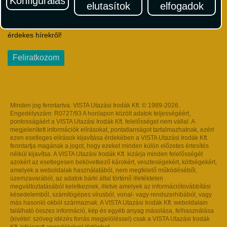
Konfigurálás
elutasítok
elfogadok
Iratkozzon fel Magyarország egyik legszínesebb utazási
hírlevelére! Értesüljön időben a legfrissebb utazási akciókról és
érdekes hírekről!
Feliratkozom
Minden jog fenntartva. VISTA Utazási Irodák Kft. © 1989-2026.
Engedélyszám: R0727/93 A honlapon közölt adatok teljességéért,
pontosságáért a VISTA Utazási Irodák Kft. felelősséget nem vállal. A
megjelenített információk elírásokat, pontatlanságot tartalmazhatnak, ezért
ezen esetleges elírások kijavítása érdekében a VISTA Utazási Irodák Kft.
fenntartja magának a jogot, hogy ezeket minden külön előzetes értesítés
nélkül kijavítsa. A VISTA Utazási Irodák Kft. kizárja minden felelősségét
azokért az esetlegesen bekövetkező károkért, veszteségekért, költségekért,
amelyek a weboldalak használatából, nem megfelelő működéséből,
üzemzavarából, az adatok bárki által történő illetéktelen
megváltoztatásából keletkeznek, illetve amelyek az információtovábbítási
késedelemből, számítógépes vírusból, vonal- vagy rendszerhibából, vagy
más hasonló okból származnak. A VISTA Utazási Irodák Kft. weboldalain
található összes információ, kép és egyéb anyag másolása, felhasználása
(kivétel: szöveg idézés forrás megjelöléssel) csak a VISTA Utazási Irodák