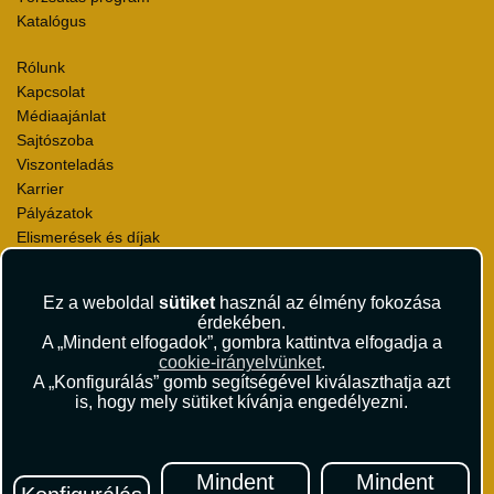
Katalógus
Rólunk
Kapcsolat
Médiaajánlat
Sajtószoba
Viszonteladás
Karrier
Pályázatok
Elismerések és díjak
Környezettudatosság
Ez a weboldal
sütiket
használ az élmény fokozása
Utazási Csomag Szerződési Feltételek
érdekében.
Útlemondás-biztosítás Szerződési Feltételek
A „Mindent elfogadok”, gombra kattintva elfogadja a
Utasbiztosítás Szerződési Feltételek
cookie-irányelvünket
.
Repülőjegy Szerződési Feltételek
A „Konfigurálás” gomb segítségével kiválaszthatja azt
is, hogy mely sütiket kívánja engedélyezni.
Adatvédelem
Impresszum
Hírlevél
Mindent
Mindent