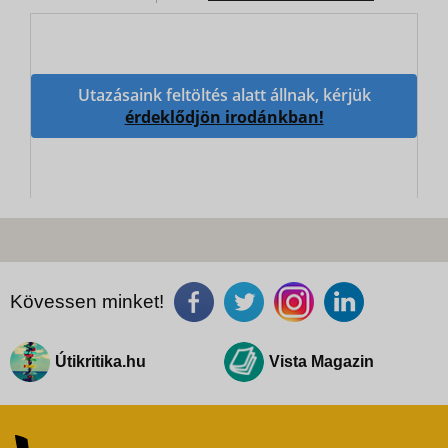
Utazásaink feltöltés alatt állnak, kérjük
érdeklődjön irodánkban!
Kövessen minket!
Útikritika.hu
Vista Magazin