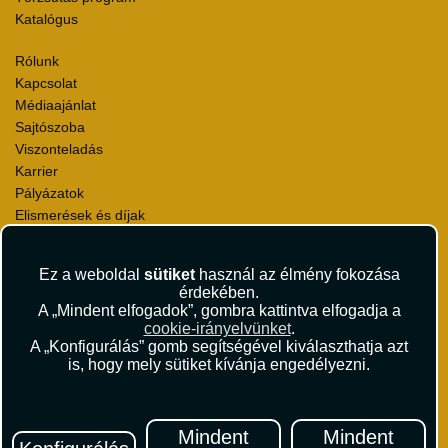
Katalógus
Rólunk
Kapcsolat
Médiaajánlat
Sajtószoba
Viszonteladás
Karrier
Pályázatok
Elismerések és díjak
Környezettudatosság
Ez a weboldal
sütiket
használ az élmény fokozása
Utazási Csomag Szerződési Feltételek
érdekében.
Útlemondás-biztosítás Szerződési Feltételek
A „Mindent elfogadok”, gombra kattintva elfogadja a
Utasbiztosítás Szerződési Feltételek
cookie-irányelvünket
.
Repülőjegy Szerződési Feltételek
A „Konfigurálás” gomb segítségével kiválaszthatja azt
is, hogy mely sütiket kívánja engedélyezni.
Adatvédelem
Impresszum
Hírlevél
Mindent
Mindent