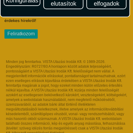
Konfigurálás
elutasítok
elfogadok
Iratkozzon fel Magyarország egyik legszínesebb utazási
hírlevelére! Értesüljön időben a legfrissebb utazási akciókról és
érdekes hírekről!
Feliratkozom
Minden jog fenntartva. VISTA Utazási Irodák Kft. © 1989-2026.
Engedélyszám: R0727/93 A honlapon közölt adatok teljességéért,
pontosságáért a VISTA Utazási Irodák Kft. felelősséget nem vállal. A
megjelenített információk elírásokat, pontatlanságot tartalmazhatnak, ezért
ezen esetleges elírások kijavítása érdekében a VISTA Utazási Irodák Kft.
fenntartja magának a jogot, hogy ezeket minden külön előzetes értesítés
nélkül kijavítsa. A VISTA Utazási Irodák Kft. kizárja minden felelősségét
azokért az esetlegesen bekövetkező károkért, veszteségekért, költségekért,
amelyek a weboldalak használatából, nem megfelelő működéséből,
üzemzavarából, az adatok bárki által történő illetéktelen
megváltoztatásából keletkeznek, illetve amelyek az információtovábbítási
késedelemből, számítógépes vírusból, vonal- vagy rendszerhibából, vagy
más hasonló okból származnak. A VISTA Utazási Irodák Kft. weboldalain
található összes információ, kép és egyéb anyag másolása, felhasználása
(kivétel: szöveg idézés forrás megjelöléssel) csak a VISTA Utazási Irodák