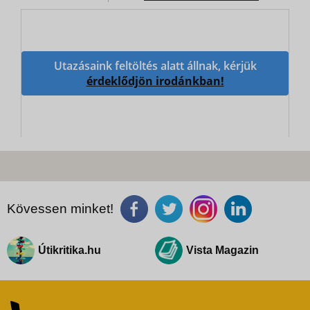
Utazásaink feltöltés alatt állnak, kérjük
érdeklődjön irodánkban!
Kövessen minket!
Útikritika.hu
Vista Magazin