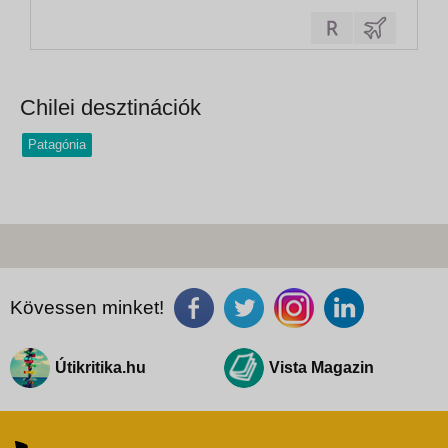
Éjszaka a repülőgépen. 2. nap • Santiago de
ChileMegérkezés délelőtt Santiagóba, Chile
fővárosába. Transzfer a szállodába, a
csomagok elhelyezése, rövid felfrissülés....
Chilei desztinációk
Patagónia
Kövessen minket!
Útikritika.hu
Vista Magazin