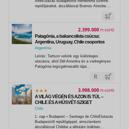
AiresUtazás Budapestről menetrend szerinti
repülőjárattal, átszállással Buenos Airesbe.
Éjszaka a repülőn. 2. nap: Buenos
AiresReggeli érkezés után transzfer a
szállodába, szobák elfoglalása. Reggeli, majd
rövid pihenő után buszos és gyalogos
2.399.000
Ft
városnézés a...
Patagónia, a bakancslista csúcsa:
Argentína, Uruguay, Chile csoportos
utazás – 2027.02.21-03.05.
Argentína
,
Leírás: Tartson velünk egy különleges
Buenos Aires
utazásra, ahol Dél-Amerika és a vadregényes
Patagónia legizgalmasabb tájai
várják! Utazásunk a tangó és az elegancia
fővárosából, Buenos Airesből indul, majd a Rio
de la Plata túlpartján Uruguay történelmi
ékszerdobozába, Colonia del Sacramentóba
3.998.000
Ft
kalandozunk....
A VILÁG VÉGÉN ÉS AZON IS TÚL ​​–
CHILE ÉS A HÚSVÉT-SZIGET
Chile
,
1. nap • Budapest – Santiago de ChileElutazás
Santiago de Chile
Budapestről repülőgéppel, amszterdami
átszállással Chilébe a délutáni órákban.