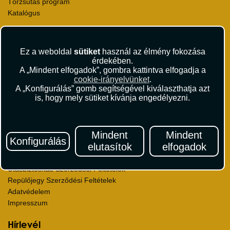
Törzsutas program
Katalógus
Rólunk
Kapcsolat
Ez a weboldal
sütiket
használ az élmény fokozása
Médiaajánlat
érdekében.
Sajtószoba
A „Mindent elfogadok”, gombra kattintva elfogadja a
cookie-irányelvünket
.
Viszonteladás
A „Konfigurálás” gomb segítségével kiválaszthatja azt
Karrier
is, hogy mely sütiket kívánja engedélyezni.
Pályázatok
Elismerések és díjak
Környezettudatosság
Mindent
Mindent
Konfigurálás
elutasítok
elfogadok
Utazási Csomag Szerződési Feltételek
Útlemondás-biztosítás Szerződési Feltételek
Utasbiztosítás Szerződési Feltételek
Repülőjegy Szerződési Feltételek
Adatvédelem
Impresszum
Hírlevél