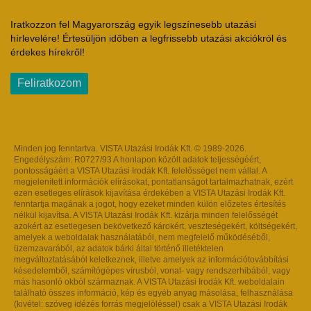
Iratkozzon fel Magyarország egyik legszínesebb utazási
hírlevelére! Értesüljön időben a legfrissebb utazási akciókról és
érdekes hírekről!
Feliratkozom
Minden jog fenntartva. VISTA Utazási Irodák Kft. © 1989-2026.
Engedélyszám: R0727/93 A honlapon közölt adatok teljességéért,
pontosságáért a VISTA Utazási Irodák Kft. felelősséget nem vállal. A
megjelenített információk elírásokat, pontatlanságot tartalmazhatnak, ezért
ezen esetleges elírások kijavítása érdekében a VISTA Utazási Irodák Kft.
fenntartja magának a jogot, hogy ezeket minden külön előzetes értesítés
nélkül kijavítsa. A VISTA Utazási Irodák Kft. kizárja minden felelősségét
azokért az esetlegesen bekövetkező károkért, veszteségekért, költségekért,
amelyek a weboldalak használatából, nem megfelelő működéséből,
üzemzavarából, az adatok bárki által történő illetéktelen
megváltoztatásából keletkeznek, illetve amelyek az információtovábbítási
késedelemből, számítógépes vírusból, vonal- vagy rendszerhibából, vagy
más hasonló okból származnak. A VISTA Utazási Irodák Kft. weboldalain
található összes információ, kép és egyéb anyag másolása, felhasználása
(kivétel: szöveg idézés forrás megjelöléssel) csak a VISTA Utazási Irodák