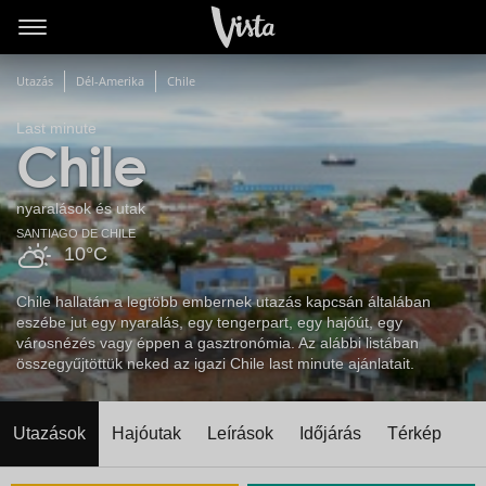
Utazás
Dél-Amerika
Chile
Last minute
Chile
nyaralások és utak
SANTIAGO DE CHILE
10°C
Chile hallatán a legtöbb embernek utazás kapcsán általában
eszébe jut egy nyaralás, egy tengerpart, egy hajóút, egy
városnézés vagy éppen a gasztronómia. Az alábbi listában
összegyűjtöttük neked az igazi Chile last minute ajánlatait.
Utazások
Hajóutak
Leírások
Időjárás
Térkép