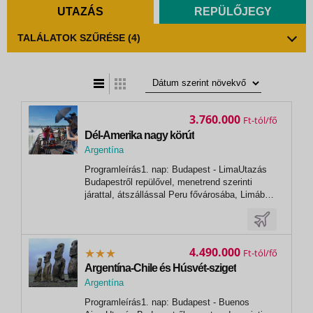
UTAZÁS
REPÜLŐJEGY
TALÁLATOK SZŰRÉSE
(4)
t
zatos nézet
3.760.000
Ft
Dél-Amerika nagy körút
Argentína
, Rio de Janeiro
Programleírás1. nap: Budapest - LimaUtazás
Budapestről repülővel, menetrend szerinti
járattal, átszállással Peru fővárosába, Limába.
A 9 milliós főváros nagy része bádogházakból
áll, ezért is különösen érdekes látni a
kontrasztot a repülőtérről Miraflores negyed felé
haladva. Dél-Amerika jelenleg...
4.490.000
Ft
Argentína-Chile és Húsvét-sziget
Argentína
,
Programleírás1. nap: Budapest - Buenos
Buenos Aires