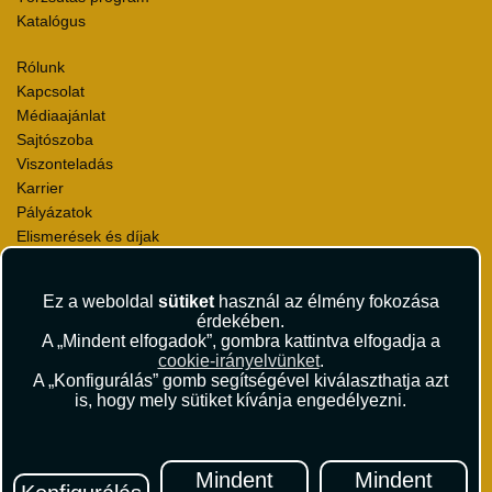
Katalógus
Rólunk
Kapcsolat
Médiaajánlat
Sajtószoba
Viszonteladás
Karrier
Pályázatok
Elismerések és díjak
Környezettudatosság
Ez a weboldal
sütiket
használ az élmény fokozása
Utazási Csomag Szerződési Feltételek
érdekében.
Útlemondás-biztosítás Szerződési Feltételek
A „Mindent elfogadok”, gombra kattintva elfogadja a
Utasbiztosítás Szerződési Feltételek
cookie-irányelvünket
.
Repülőjegy Szerződési Feltételek
A „Konfigurálás” gomb segítségével kiválaszthatja azt
is, hogy mely sütiket kívánja engedélyezni.
Adatvédelem
Impresszum
Hírlevél
Mindent
Mindent