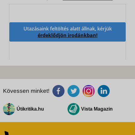
Utazásaink feltöltés alatt állnak, kérjük
érdeklődjön irodánkban!
Kövessen minket!
Útikritika.hu
Vista Magazin