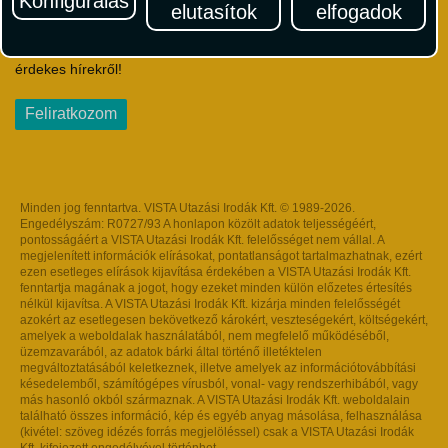
Konfigurálás
elutasítok
elfogadok
Iratkozzon fel Magyarország egyik legszínesebb utazási
hírlevelére! Értesüljön időben a legfrissebb utazási akciókról és
érdekes hírekről!
Feliratkozom
Minden jog fenntartva. VISTA Utazási Irodák Kft. © 1989-2026.
Engedélyszám: R0727/93 A honlapon közölt adatok teljességéért,
pontosságáért a VISTA Utazási Irodák Kft. felelősséget nem vállal. A
megjelenített információk elírásokat, pontatlanságot tartalmazhatnak, ezért
ezen esetleges elírások kijavítása érdekében a VISTA Utazási Irodák Kft.
fenntartja magának a jogot, hogy ezeket minden külön előzetes értesítés
nélkül kijavítsa. A VISTA Utazási Irodák Kft. kizárja minden felelősségét
azokért az esetlegesen bekövetkező károkért, veszteségekért, költségekért,
amelyek a weboldalak használatából, nem megfelelő működéséből,
üzemzavarából, az adatok bárki által történő illetéktelen
megváltoztatásából keletkeznek, illetve amelyek az információtovábbítási
késedelemből, számítógépes vírusból, vonal- vagy rendszerhibából, vagy
más hasonló okból származnak. A VISTA Utazási Irodák Kft. weboldalain
található összes információ, kép és egyéb anyag másolása, felhasználása
(kivétel: szöveg idézés forrás megjelöléssel) csak a VISTA Utazási Irodák