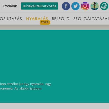
Irodáink
Hírlevél feliratkozás
OS UTAZÁS
NYARALÁS
BELFÖLD
SZOLGÁLTATÁSA
ban eszébe jut egy nyaralás, egy
ronómia. Az alábbi listában