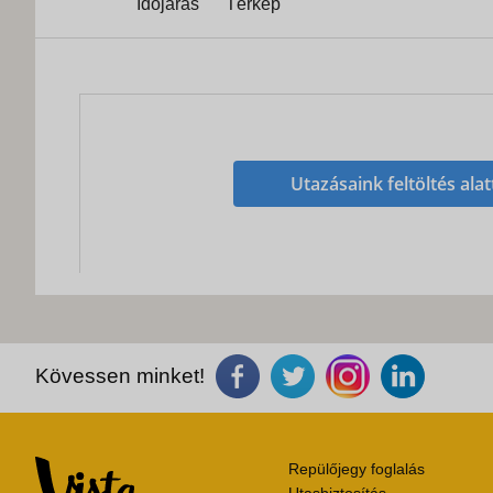
Időjárás
Térkép
Utazásaink feltöltés alat
Kövessen minket!
Repülőjegy foglalás