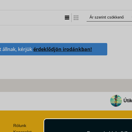
Lista nézet
Táblázatos nézet
t állnak, kérjük
érdeklődjön irodánkban!
Útik
Rólunk
Utazási Csomag Szerződési