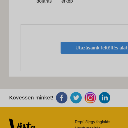
Időjárás
Térkép
Utazásaink feltöltés alat
Kövessen minket!
Repülőjegy foglalás