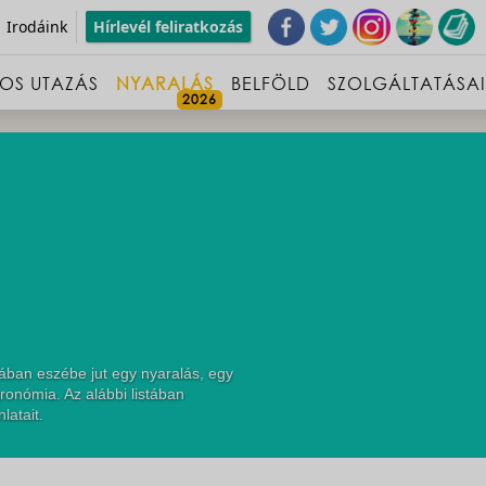
Irodáink
Hírlevél feliratkozás
OS UTAZÁS
NYARALÁS
BELFÖLD
SZOLGÁLTATÁSA
ában eszébe jut egy nyaralás, egy
ronómia. Az alábbi listában
latait.