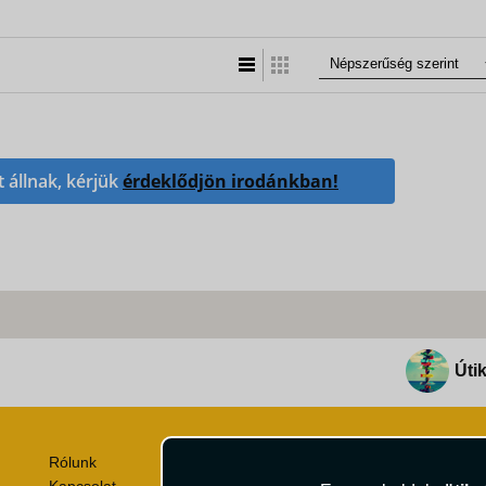
Lista nézet
Táblázatos nézet
t állnak, kérjük
érdeklődjön irodánkban!
Útik
Rólunk
Utazási Csomag Szerződési