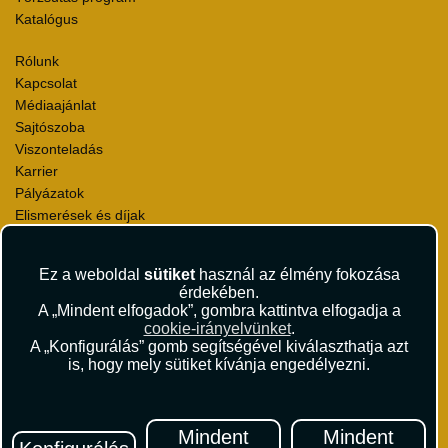
Katalógus
Rólunk
Kapcsolat
Médiaajánlat
Sajtószoba
Viszonteladás
Karrier
Pályázatok
Elismerések és díjak
Környezettudatosság
Ez a weboldal
sütiket
használ az élmény fokozása
Utazási Csomag Szerződési Feltételek
érdekében.
Útlemondás-biztosítás Szerződési Feltételek
A „Mindent elfogadok”, gombra kattintva elfogadja a
Utasbiztosítás Szerződési Feltételek
cookie-irányelvünket
.
Repülőjegy Szerződési Feltételek
A „Konfigurálás” gomb segítségével kiválaszthatja azt
is, hogy mely sütiket kívánja engedélyezni.
Adatvédelem
Impresszum
Hírlevél
Mindent
Mindent