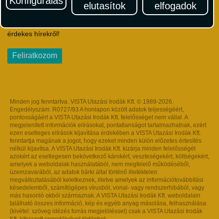
Konfigurálás
elutasítok
elfogadok
Iratkozzon fel Magyarország egyik legszínesebb utazási
hírlevelére! Értesüljön időben a legfrissebb utazási akciókról és
érdekes hírekről!
Feliratkozom
Minden jog fenntartva. VISTA Utazási Irodák Kft. © 1989-2026.
Engedélyszám: R0727/93 A honlapon közölt adatok teljességéért,
pontosságáért a VISTA Utazási Irodák Kft. felelősséget nem vállal. A
megjelenített információk elírásokat, pontatlanságot tartalmazhatnak, ezért
ezen esetleges elírások kijavítása érdekében a VISTA Utazási Irodák Kft.
fenntartja magának a jogot, hogy ezeket minden külön előzetes értesítés
nélkül kijavítsa. A VISTA Utazási Irodák Kft. kizárja minden felelősségét
azokért az esetlegesen bekövetkező károkért, veszteségekért, költségekért,
amelyek a weboldalak használatából, nem megfelelő működéséből,
üzemzavarából, az adatok bárki által történő illetéktelen
megváltoztatásából keletkeznek, illetve amelyek az információtovábbítási
késedelemből, számítógépes vírusból, vonal- vagy rendszerhibából, vagy
más hasonló okból származnak. A VISTA Utazási Irodák Kft. weboldalain
található összes információ, kép és egyéb anyag másolása, felhasználása
(kivétel: szöveg idézés forrás megjelöléssel) csak a VISTA Utazási Irodák