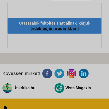
Utazásaink feltöltés alatt állnak, kérjük
érdeklődjön irodánkban!
Kövessen minket!
Útikritika.hu
Vista Magazin