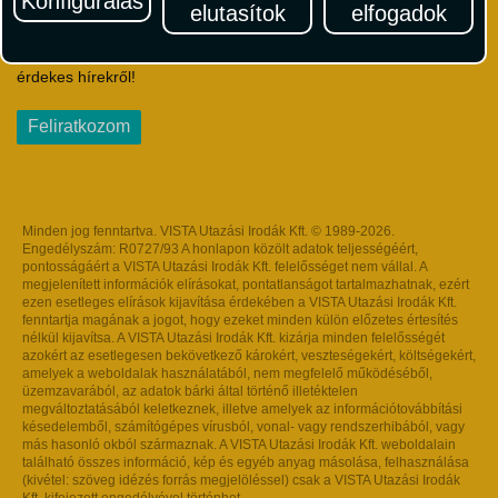
Konfigurálás
elutasítok
elfogadok
Iratkozzon fel Magyarország egyik legszínesebb utazási
hírlevelére! Értesüljön időben a legfrissebb utazási akciókról és
érdekes hírekről!
Feliratkozom
Minden jog fenntartva. VISTA Utazási Irodák Kft. © 1989-2026.
Engedélyszám: R0727/93 A honlapon közölt adatok teljességéért,
pontosságáért a VISTA Utazási Irodák Kft. felelősséget nem vállal. A
megjelenített információk elírásokat, pontatlanságot tartalmazhatnak, ezért
ezen esetleges elírások kijavítása érdekében a VISTA Utazási Irodák Kft.
fenntartja magának a jogot, hogy ezeket minden külön előzetes értesítés
nélkül kijavítsa. A VISTA Utazási Irodák Kft. kizárja minden felelősségét
azokért az esetlegesen bekövetkező károkért, veszteségekért, költségekért,
amelyek a weboldalak használatából, nem megfelelő működéséből,
üzemzavarából, az adatok bárki által történő illetéktelen
megváltoztatásából keletkeznek, illetve amelyek az információtovábbítási
késedelemből, számítógépes vírusból, vonal- vagy rendszerhibából, vagy
más hasonló okból származnak. A VISTA Utazási Irodák Kft. weboldalain
található összes információ, kép és egyéb anyag másolása, felhasználása
(kivétel: szöveg idézés forrás megjelöléssel) csak a VISTA Utazási Irodák