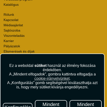
Katalógus
Rólunk
Kapcsolat
Médiaajánlat
Sajtószoba
Viszonteladás
Karrier
Pályázatok
Elismerések és díjak
Környezettudatosság
Ez a weboldal
sütiket
használ az élmény fokozása
Utazási Csomag Szerződési Feltételek
érdekében.
Útlemondás-biztosítás Szerződési Feltételek
A „Mindent elfogadok”, gombra kattintva elfogadja a
Utasbiztosítás Szerződési Feltételek
cookie-irányelvünket
.
Repülőjegy Szerződési Feltételek
A „Konfigurálás” gomb segítségével kiválaszthatja azt
is, hogy mely sütiket kívánja engedélyezni.
Adatvédelem
Impresszum
Hírlevél
Mindent
Mindent