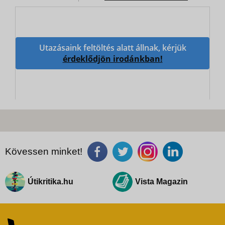
Utazásaink feltöltés alatt állnak, kérjük
érdeklődjön irodánkban!
Kövessen minket!
Útikritika.hu
Vista Magazin