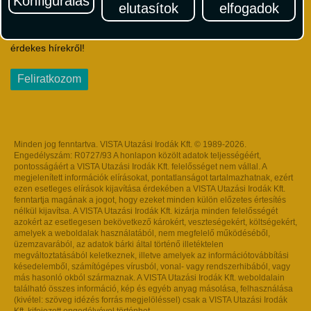
Konfigurálás
elutasítok
elfogadok
Iratkozzon fel Magyarország egyik legszínesebb utazási
hírlevelére! Értesüljön időben a legfrissebb utazási akciókról és
érdekes hírekről!
Feliratkozom
Minden jog fenntartva. VISTA Utazási Irodák Kft. © 1989-2026.
Engedélyszám: R0727/93 A honlapon közölt adatok teljességéért,
pontosságáért a VISTA Utazási Irodák Kft. felelősséget nem vállal. A
megjelenített információk elírásokat, pontatlanságot tartalmazhatnak, ezért
ezen esetleges elírások kijavítása érdekében a VISTA Utazási Irodák Kft.
fenntartja magának a jogot, hogy ezeket minden külön előzetes értesítés
nélkül kijavítsa. A VISTA Utazási Irodák Kft. kizárja minden felelősségét
azokért az esetlegesen bekövetkező károkért, veszteségekért, költségekért,
amelyek a weboldalak használatából, nem megfelelő működéséből,
üzemzavarából, az adatok bárki által történő illetéktelen
megváltoztatásából keletkeznek, illetve amelyek az információtovábbítási
késedelemből, számítógépes vírusból, vonal- vagy rendszerhibából, vagy
más hasonló okból származnak. A VISTA Utazási Irodák Kft. weboldalain
található összes információ, kép és egyéb anyag másolása, felhasználása
(kivétel: szöveg idézés forrás megjelöléssel) csak a VISTA Utazási Irodák