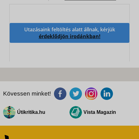
Utazásaink feltöltés alatt állnak, kérjük
érdeklődjön irodánkban!
Kövessen minket!
Útikritika.hu
Vista Magazin