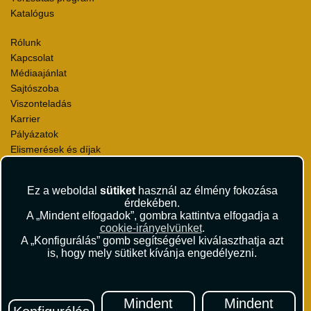
Katalógus
Rólunk
Kapcsolat
Médiaajánlat
Sajtószoba
Viszonteladás
Karrier
Pályázatok
Elismerések és díjak
Környezettudatosság
Ez a weboldal
sütiket
használ az élmény fokozása
Utazási Csomag Szerződési Feltételek
érdekében.
Útlemondás-biztosítás Szerződési Feltételek
A „Mindent elfogadok”, gombra kattintva elfogadja a
Utasbiztosítás Szerződési Feltételek
cookie-irányelvünket
.
Repülőjegy Szerződési Feltételek
A „Konfigurálás” gomb segítségével kiválaszthatja azt
is, hogy mely sütiket kívánja engedélyezni.
Adatvédelem
Impresszum
Hírlevél
Mindent
Mindent