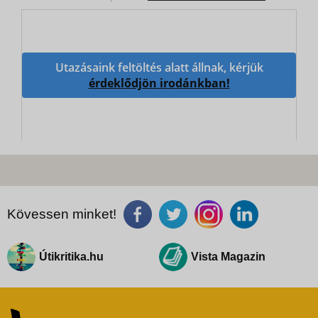
Utazásaink feltöltés alatt állnak, kérjük
érdeklődjön irodánkban!
Kövessen minket!
Útikritika.hu
Vista Magazin