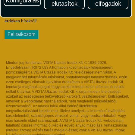
Konfigurálás
elutasítok
elfogadok
Iratkozzon fel Magyarország egyik legszínesebb utazási
hírlevelére! Értesüljön időben a legfrissebb utazási akciókról és
érdekes hírekről!
Feliratkozom
Minden jog fenntartva. VISTA Utazási Irodák Kft. © 1989-2026.
Engedélyszám: R0727/93 A honlapon közölt adatok teljességéért,
pontosságáért a VISTA Utazási Irodák Kft. felelősséget nem vállal. A
megjelenített információk elírásokat, pontatlanságot tartalmazhatnak, ezért
ezen esetleges elírások kijavítása érdekében a VISTA Utazási Irodák Kft.
fenntartja magának a jogot, hogy ezeket minden külön előzetes értesítés
nélkül kijavítsa. A VISTA Utazási Irodák Kft. kizárja minden felelősségét
azokért az esetlegesen bekövetkező károkért, veszteségekért, költségekért,
amelyek a weboldalak használatából, nem megfelelő működéséből,
üzemzavarából, az adatok bárki által történő illetéktelen
megváltoztatásából keletkeznek, illetve amelyek az információtovábbítási
késedelemből, számítógépes vírusból, vonal- vagy rendszerhibából, vagy
más hasonló okból származnak. A VISTA Utazási Irodák Kft. weboldalain
található összes információ, kép és egyéb anyag másolása, felhasználása
(kivétel: szöveg idézés forrás megjelöléssel) csak a VISTA Utazási Irodák