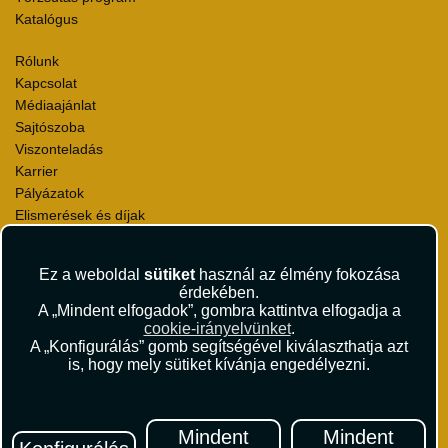
Katalógus
Rólunk
Kapcsolat
Médiaajánlat
Sajtószoba
Viszonteladás
Karrier
Pályázatok
Elismerések és díjak
Környezettudatosság
Ez a weboldal
sütiket
használ az élmény fokozása
Utazási Csomag Szerződési Feltételek
érdekében.
Útlemondás-biztosítás Szerződési Feltételek
A „Mindent elfogadok”, gombra kattintva elfogadja a
Utasbiztosítás Szerződési Feltételek
cookie-irányelvünket
.
Repülőjegy Szerződési Feltételek
A „Konfigurálás” gomb segítségével kiválaszthatja azt
is, hogy mely sütiket kívánja engedélyezni.
Adatvédelem
Impresszum
Hírlevél
Mindent
Mindent