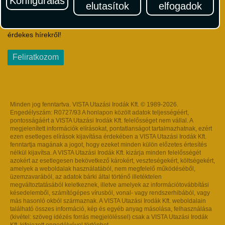
Konfigurálás
elutasítok
elfogadok
Iratkozzon fel Magyarország egyik legszínesebb utazási
hírlevelére! Értesüljön időben a legfrissebb utazási akciókról és
érdekes hírekről!
Feliratkozom
Minden jog fenntartva. VISTA Utazási Irodák Kft. © 1989-2026.
Engedélyszám: R0727/93 A honlapon közölt adatok teljességéért,
pontosságáért a VISTA Utazási Irodák Kft. felelősséget nem vállal. A
megjelenített információk elírásokat, pontatlanságot tartalmazhatnak, ezért
ezen esetleges elírások kijavítása érdekében a VISTA Utazási Irodák Kft.
fenntartja magának a jogot, hogy ezeket minden külön előzetes értesítés
nélkül kijavítsa. A VISTA Utazási Irodák Kft. kizárja minden felelősségét
azokért az esetlegesen bekövetkező károkért, veszteségekért, költségekért,
amelyek a weboldalak használatából, nem megfelelő működéséből,
üzemzavarából, az adatok bárki által történő illetéktelen
megváltoztatásából keletkeznek, illetve amelyek az információtovábbítási
késedelemből, számítógépes vírusból, vonal- vagy rendszerhibából, vagy
más hasonló okból származnak. A VISTA Utazási Irodák Kft. weboldalain
található összes információ, kép és egyéb anyag másolása, felhasználása
(kivétel: szöveg idézés forrás megjelöléssel) csak a VISTA Utazási Irodák