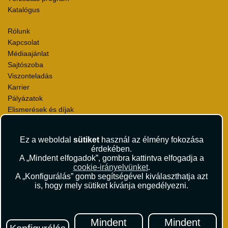
Katalógus
Rólunk
Kapcsolat
Médiaajánlat
Sajtószoba
Viszonteladás
Karrier
Pályázatok
Elismerések és díjak
Környezettudatosság
Ez a weboldal
sütiket
használ az élmény fokozása
Utazási Csomag Szerződési Feltételek
érdekében.
Útlemondás-biztosítás Szerződési Feltételek
A „Mindent elfogadok”, gombra kattintva elfogadja a
Utasbiztosítás Szerződési Feltételek
cookie-irányelvünket
.
Repülőjegy Szerződési Feltételek
A „Konfigurálás” gomb segítségével kiválaszthatja azt
is, hogy mely sütiket kívánja engedélyezni.
Adatvédelem
Impresszum
Hírlevél
Mindent
Mindent