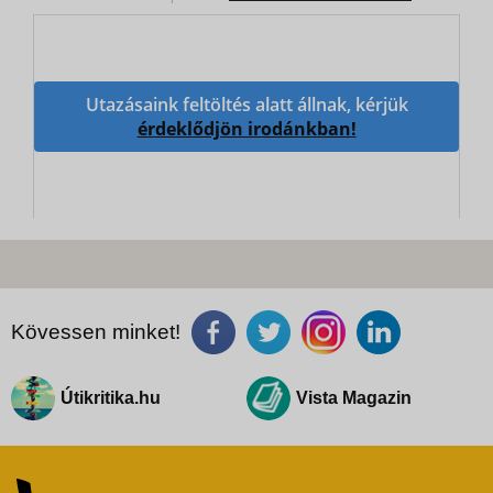
Utazásaink feltöltés alatt állnak, kérjük
érdeklődjön irodánkban!
Kövessen minket!
Útikritika.hu
Vista Magazin