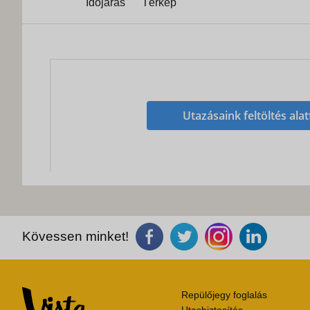
Időjárás
Térkép
Utazásaink feltöltés alat
Kövessen minket!
Repülőjegy foglalás