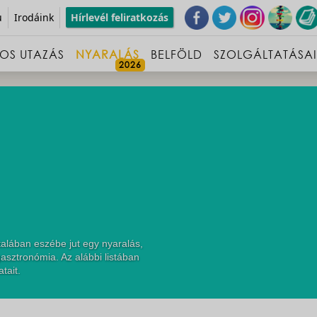
u
Irodáink
Hírlevél feliratkozás
OS UTAZÁS
NYARALÁS
BELFÖLD
SZOLGÁLTATÁSA
alában eszébe jut egy nyaralás,
asztronómia. Az alábbi listában
tait.