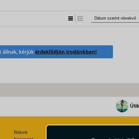
Lista nézet
Táblázatos nézet
t állnak, kérjük
érdeklődjön irodánkban!
Útik
Rólunk
Utazási Csomag Szerződési