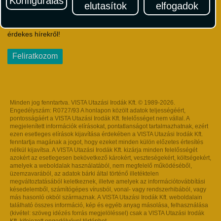
Konfigurálás
elutasítok
elfogadok
Iratkozzon fel Magyarország egyik legszínesebb utazási
hírlevelére! Értesüljön időben a legfrissebb utazási akciókról és
érdekes hírekről!
Feliratkozom
Minden jog fenntartva. VISTA Utazási Irodák Kft. © 1989-2026.
Engedélyszám: R0727/93 A honlapon közölt adatok teljességéért,
pontosságáért a VISTA Utazási Irodák Kft. felelősséget nem vállal. A
megjelenített információk elírásokat, pontatlanságot tartalmazhatnak, ezért
ezen esetleges elírások kijavítása érdekében a VISTA Utazási Irodák Kft.
fenntartja magának a jogot, hogy ezeket minden külön előzetes értesítés
nélkül kijavítsa. A VISTA Utazási Irodák Kft. kizárja minden felelősségét
azokért az esetlegesen bekövetkező károkért, veszteségekért, költségekért,
amelyek a weboldalak használatából, nem megfelelő működéséből,
üzemzavarából, az adatok bárki által történő illetéktelen
megváltoztatásából keletkeznek, illetve amelyek az információtovábbítási
késedelemből, számítógépes vírusból, vonal- vagy rendszerhibából, vagy
más hasonló okból származnak. A VISTA Utazási Irodák Kft. weboldalain
található összes információ, kép és egyéb anyag másolása, felhasználása
(kivétel: szöveg idézés forrás megjelöléssel) csak a VISTA Utazási Irodák