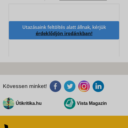
Utazásaink feltöltés alatt állnak, kérjük
érdeklődjön irodánkban!
Kövessen minket!
Útikritika.hu
Vista Magazin