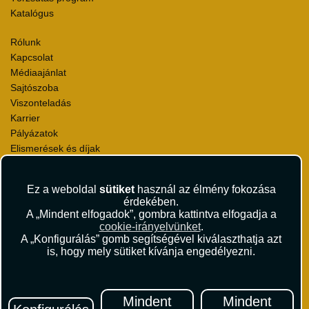
Katalógus
Rólunk
Kapcsolat
Médiaajánlat
Sajtószoba
Viszonteladás
Karrier
Pályázatok
Elismerések és díjak
Környezettudatosság
Ez a weboldal
sütiket
használ az élmény fokozása
Utazási Csomag Szerződési Feltételek
érdekében.
Útlemondás-biztosítás Szerződési Feltételek
A „Mindent elfogadok”, gombra kattintva elfogadja a
Utasbiztosítás Szerződési Feltételek
cookie-irányelvünket
.
Repülőjegy Szerződési Feltételek
A „Konfigurálás” gomb segítségével kiválaszthatja azt
is, hogy mely sütiket kívánja engedélyezni.
Adatvédelem
Impresszum
Hírlevél
Mindent
Mindent