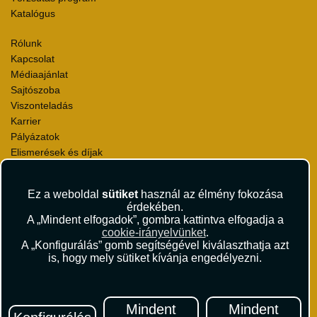
Katalógus
Rólunk
Kapcsolat
Médiaajánlat
Sajtószoba
Viszonteladás
Karrier
Pályázatok
Elismerések és díjak
Környezettudatosság
Ez a weboldal
sütiket
használ az élmény fokozása
Utazási Csomag Szerződési Feltételek
érdekében.
Útlemondás-biztosítás Szerződési Feltételek
A „Mindent elfogadok”, gombra kattintva elfogadja a
Utasbiztosítás Szerződési Feltételek
cookie-irányelvünket
.
Repülőjegy Szerződési Feltételek
A „Konfigurálás” gomb segítségével kiválaszthatja azt
is, hogy mely sütiket kívánja engedélyezni.
Adatvédelem
Impresszum
Hírlevél
Mindent
Mindent