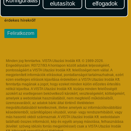
Konfigurálás
elutasítok
elfogadok
Iratkozzon fel Magyarország egyik legszínesebb utazási
hírlevelére! Értesüljön időben a legfrissebb utazási akciókról és
érdekes hírekről!
Feliratkozom
Minden jog fenntartva. VISTA Utazási Irodák Kft. © 1989-2026.
Engedélyszám: R0727/93 A honlapon közölt adatok teljességéért,
pontosságáért a VISTA Utazási Irodák Kft. felelősséget nem vállal. A
megjelenített információk elírásokat, pontatlanságot tartalmazhatnak, ezért
ezen esetleges elírások kijavítása érdekében a VISTA Utazási Irodák Kft.
fenntartja magának a jogot, hogy ezeket minden külön előzetes értesítés
nélkül kijavítsa. A VISTA Utazási Irodák Kft. kizárja minden felelősségét
azokért az esetlegesen bekövetkező károkért, veszteségekért, költségekért,
amelyek a weboldalak használatából, nem megfelelő működéséből,
üzemzavarából, az adatok bárki által történő illetéktelen
megváltoztatásából keletkeznek, illetve amelyek az információtovábbítási
késedelemből, számítógépes vírusból, vonal- vagy rendszerhibából, vagy
más hasonló okból származnak. A VISTA Utazási Irodák Kft. weboldalain
található összes információ, kép és egyéb anyag másolása, felhasználása
(kivétel: szöveg idézés forrás megjelöléssel) csak a VISTA Utazási Irodák