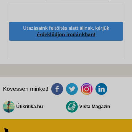
Utazásaink feltöltés alatt állnak, kérjük
érdeklődjön irodánkban!
Kövessen minket!
Útikritika.hu
Vista Magazin