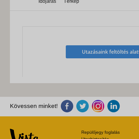
Időjárás
Térkép
Utazásaink feltöltés alat
Kövessen minket!
Repülőjegy foglalás