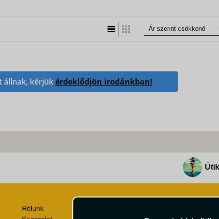
Lista nézet
Táblázatos nézet
t állnak, kérjük
érdeklődjön irodánkban!
Útik
Rólunk
Utazási Csomag Szerződési