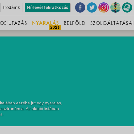
Irodáink
Hírlevél feliratkozás
OS UTAZÁS
NYARALÁS
BELFÖLD
SZOLGÁLTATÁSA
talában eszébe jut egy nyaralás,
asztronómia. Az alábbi listában
t.