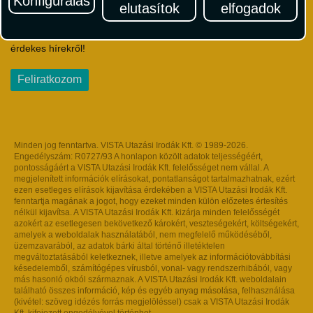
Konfigurálás
elutasítok
elfogadok
Iratkozzon fel Magyarország egyik legszínesebb utazási
hírlevelére! Értesüljön időben a legfrissebb utazási akciókról és
érdekes hírekről!
Feliratkozom
Minden jog fenntartva. VISTA Utazási Irodák Kft. © 1989-2026.
Engedélyszám: R0727/93 A honlapon közölt adatok teljességéért,
pontosságáért a VISTA Utazási Irodák Kft. felelősséget nem vállal. A
megjelenített információk elírásokat, pontatlanságot tartalmazhatnak, ezért
ezen esetleges elírások kijavítása érdekében a VISTA Utazási Irodák Kft.
fenntartja magának a jogot, hogy ezeket minden külön előzetes értesítés
nélkül kijavítsa. A VISTA Utazási Irodák Kft. kizárja minden felelősségét
azokért az esetlegesen bekövetkező károkért, veszteségekért, költségekért,
amelyek a weboldalak használatából, nem megfelelő működéséből,
üzemzavarából, az adatok bárki által történő illetéktelen
megváltoztatásából keletkeznek, illetve amelyek az információtovábbítási
késedelemből, számítógépes vírusból, vonal- vagy rendszerhibából, vagy
más hasonló okból származnak. A VISTA Utazási Irodák Kft. weboldalain
található összes információ, kép és egyéb anyag másolása, felhasználása
(kivétel: szöveg idézés forrás megjelöléssel) csak a VISTA Utazási Irodák