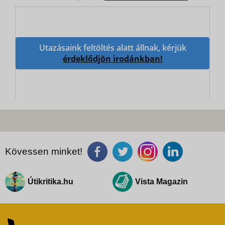
Utazásaink feltöltés alatt állnak, kérjük
érdeklődjön irodánkban!
Kövessen minket!
Útikritika.hu
Vista Magazin