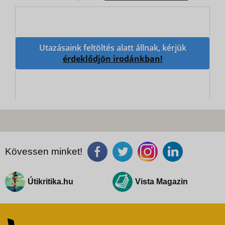
Utazásaink feltöltés alatt állnak, kérjük
érdeklődjön irodánkban!
Kövessen minket!
Útikritika.hu
Vista Magazin