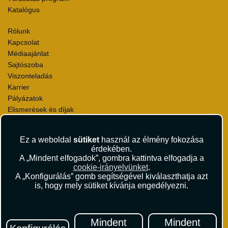
Katalógus
Rólunk
Kapcsolat
Médiaajánlat
Sajtószoba
Viszonteladás
Karrier
Pályázatok
Elismerések és díjak
Környezettudatosság
Ez a weboldal
sütiket
használ az élmény fokozása
Utazási Csomag Szerződési Feltételek
érdekében.
Útlemondás-biztosítás Szerződési Feltételek
A „Mindent elfogadok”, gombra kattintva elfogadja a
Utasbiztosítás Szerződési Feltételek
cookie-irányelvünket
.
Repülőjegy Szerződési Feltételek
A „Konfigurálás” gomb segítségével kiválaszthatja azt
is, hogy mely sütiket kívánja engedélyezni.
Adatvédelem
Impresszum
Hírlevél
Mindent
Mindent