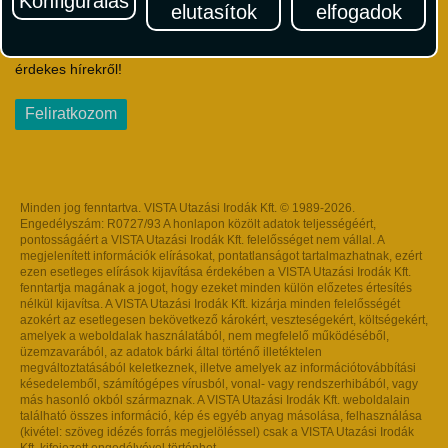
Konfigurálás
elutasítok
elfogadok
Iratkozzon fel Magyarország egyik legszínesebb utazási
hírlevelére! Értesüljön időben a legfrissebb utazási akciókról és
érdekes hírekről!
Feliratkozom
Minden jog fenntartva. VISTA Utazási Irodák Kft. © 1989-2026.
Engedélyszám: R0727/93 A honlapon közölt adatok teljességéért,
pontosságáért a VISTA Utazási Irodák Kft. felelősséget nem vállal. A
megjelenített információk elírásokat, pontatlanságot tartalmazhatnak, ezért
ezen esetleges elírások kijavítása érdekében a VISTA Utazási Irodák Kft.
fenntartja magának a jogot, hogy ezeket minden külön előzetes értesítés
nélkül kijavítsa. A VISTA Utazási Irodák Kft. kizárja minden felelősségét
azokért az esetlegesen bekövetkező károkért, veszteségekért, költségekért,
amelyek a weboldalak használatából, nem megfelelő működéséből,
üzemzavarából, az adatok bárki által történő illetéktelen
megváltoztatásából keletkeznek, illetve amelyek az információtovábbítási
késedelemből, számítógépes vírusból, vonal- vagy rendszerhibából, vagy
más hasonló okból származnak. A VISTA Utazási Irodák Kft. weboldalain
található összes információ, kép és egyéb anyag másolása, felhasználása
(kivétel: szöveg idézés forrás megjelöléssel) csak a VISTA Utazási Irodák