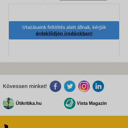
Utazásaink feltöltés alatt állnak, kérjük
érdeklődjön irodánkban!
Kövessen minket!
Útikritika.hu
Vista Magazin