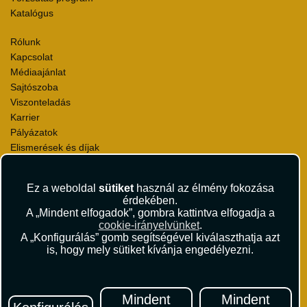
Katalógus
Rólunk
Kapcsolat
Médiaajánlat
Sajtószoba
Viszonteladás
Karrier
Pályázatok
Elismerések és díjak
Környezettudatosság
Ez a weboldal
sütiket
használ az élmény fokozása
Utazási Csomag Szerződési Feltételek
érdekében.
Útlemondás-biztosítás Szerződési Feltételek
A „Mindent elfogadok”, gombra kattintva elfogadja a
Utasbiztosítás Szerződési Feltételek
cookie-irányelvünket
.
Repülőjegy Szerződési Feltételek
A „Konfigurálás” gomb segítségével kiválaszthatja azt
is, hogy mely sütiket kívánja engedélyezni.
Adatvédelem
Impresszum
Hírlevél
Mindent
Mindent