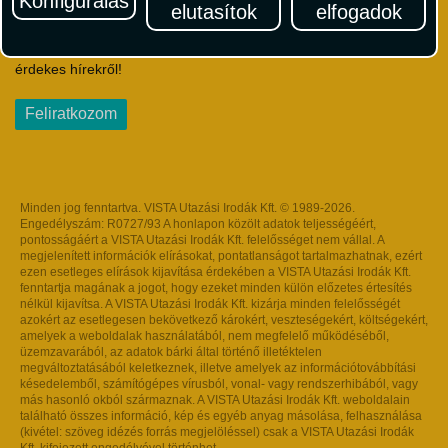
Konfigurálás
elutasítok
elfogadok
Iratkozzon fel Magyarország egyik legszínesebb utazási
hírlevelére! Értesüljön időben a legfrissebb utazási akciókról és
érdekes hírekről!
Feliratkozom
Minden jog fenntartva. VISTA Utazási Irodák Kft. © 1989-2026.
Engedélyszám: R0727/93 A honlapon közölt adatok teljességéért,
pontosságáért a VISTA Utazási Irodák Kft. felelősséget nem vállal. A
megjelenített információk elírásokat, pontatlanságot tartalmazhatnak, ezért
ezen esetleges elírások kijavítása érdekében a VISTA Utazási Irodák Kft.
fenntartja magának a jogot, hogy ezeket minden külön előzetes értesítés
nélkül kijavítsa. A VISTA Utazási Irodák Kft. kizárja minden felelősségét
azokért az esetlegesen bekövetkező károkért, veszteségekért, költségekért,
amelyek a weboldalak használatából, nem megfelelő működéséből,
üzemzavarából, az adatok bárki által történő illetéktelen
megváltoztatásából keletkeznek, illetve amelyek az információtovábbítási
késedelemből, számítógépes vírusból, vonal- vagy rendszerhibából, vagy
más hasonló okból származnak. A VISTA Utazási Irodák Kft. weboldalain
található összes információ, kép és egyéb anyag másolása, felhasználása
(kivétel: szöveg idézés forrás megjelöléssel) csak a VISTA Utazási Irodák