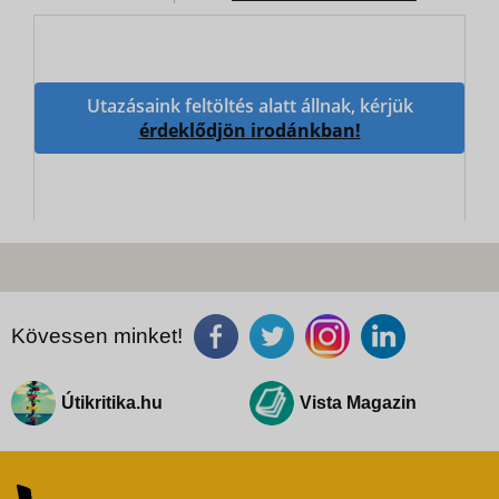
Utazásaink feltöltés alatt állnak, kérjük
érdeklődjön irodánkban!
Kövessen minket!
Útikritika.hu
Vista Magazin