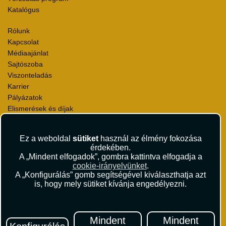
Katalógus
Rólunk
Kapcsolat
Médiaajánlat
Sajtószoba
Viszonteladás
Karrier
Pályázatok
Elismerések és díjak
Környezettudatosság
Ez a weboldal
sütiket
használ az élmény fokozása
Utazási Csomag Szerződési Feltételek
érdekében.
Útlemondás-biztosítás Szerződési Feltételek
A „Mindent elfogadok”, gombra kattintva elfogadja a
Utasbiztosítás Szerződési Feltételek
cookie-irányelvünket
.
Repülőjegy Szerződési Feltételek
A „Konfigurálás” gomb segítségével kiválaszthatja azt
is, hogy mely sütiket kívánja engedélyezni.
Adatvédelem
Impresszum
Hírlevél
Mindent
Mindent