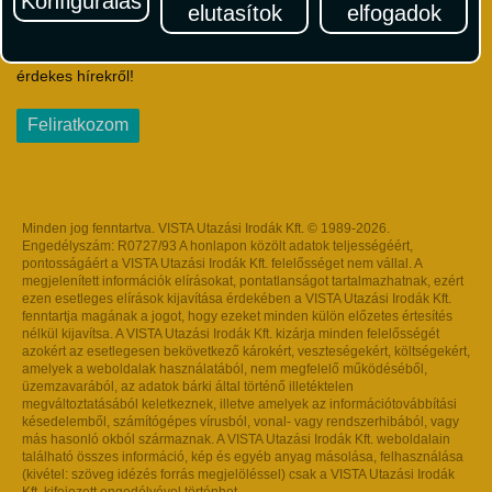
Konfigurálás
elutasítok
elfogadok
Iratkozzon fel Magyarország egyik legszínesebb utazási
hírlevelére! Értesüljön időben a legfrissebb utazási akciókról és
érdekes hírekről!
Feliratkozom
Minden jog fenntartva. VISTA Utazási Irodák Kft. © 1989-2026.
Engedélyszám: R0727/93 A honlapon közölt adatok teljességéért,
pontosságáért a VISTA Utazási Irodák Kft. felelősséget nem vállal. A
megjelenített információk elírásokat, pontatlanságot tartalmazhatnak, ezért
ezen esetleges elírások kijavítása érdekében a VISTA Utazási Irodák Kft.
fenntartja magának a jogot, hogy ezeket minden külön előzetes értesítés
nélkül kijavítsa. A VISTA Utazási Irodák Kft. kizárja minden felelősségét
azokért az esetlegesen bekövetkező károkért, veszteségekért, költségekért,
amelyek a weboldalak használatából, nem megfelelő működéséből,
üzemzavarából, az adatok bárki által történő illetéktelen
megváltoztatásából keletkeznek, illetve amelyek az információtovábbítási
késedelemből, számítógépes vírusból, vonal- vagy rendszerhibából, vagy
más hasonló okból származnak. A VISTA Utazási Irodák Kft. weboldalain
található összes információ, kép és egyéb anyag másolása, felhasználása
(kivétel: szöveg idézés forrás megjelöléssel) csak a VISTA Utazási Irodák