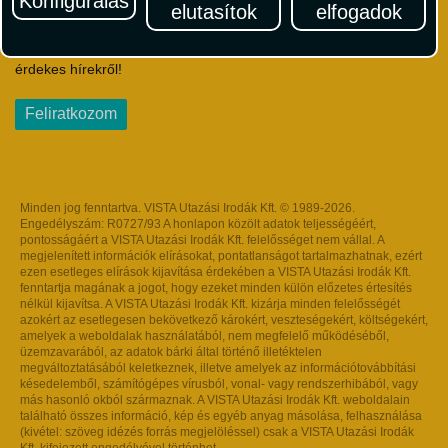
Konfigurálás
elutasítok
elfogadok
Iratkozzon fel Magyarország egyik legszínesebb utazási
hírlevelére! Értesüljön időben a legfrissebb utazási akciókról és
érdekes hírekről!
Feliratkozom
Minden jog fenntartva. VISTA Utazási Irodák Kft. © 1989-2026.
Engedélyszám: R0727/93 A honlapon közölt adatok teljességéért,
pontosságáért a VISTA Utazási Irodák Kft. felelősséget nem vállal. A
megjelenített információk elírásokat, pontatlanságot tartalmazhatnak, ezért
ezen esetleges elírások kijavítása érdekében a VISTA Utazási Irodák Kft.
fenntartja magának a jogot, hogy ezeket minden külön előzetes értesítés
nélkül kijavítsa. A VISTA Utazási Irodák Kft. kizárja minden felelősségét
azokért az esetlegesen bekövetkező károkért, veszteségekért, költségekért,
amelyek a weboldalak használatából, nem megfelelő működéséből,
üzemzavarából, az adatok bárki által történő illetéktelen
megváltoztatásából keletkeznek, illetve amelyek az információtovábbítási
késedelemből, számítógépes vírusból, vonal- vagy rendszerhibából, vagy
más hasonló okból származnak. A VISTA Utazási Irodák Kft. weboldalain
található összes információ, kép és egyéb anyag másolása, felhasználása
(kivétel: szöveg idézés forrás megjelöléssel) csak a VISTA Utazási Irodák