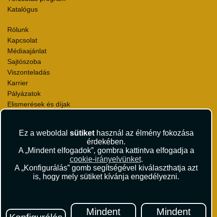
Katalógus
Rólunk
Kapcsolat
Médiaajánlat
Sajtószoba
Viszonteladás
Karrier
Pályázatok
Elismerések és díjak
Környezettudatosság
Ez a weboldal
sütiket
használ az élmény fokozása
Utazási Csomag Szerződési Feltételek
érdekében.
Útlemondás-biztosítás Szerződési Feltételek
A „Mindent elfogadok”, gombra kattintva elfogadja a
Utasbiztosítás Szerződési Feltételek
cookie-irányelvünket
.
Repülőjegy Szerződési Feltételek
A „Konfigurálás” gomb segítségével kiválaszthatja azt
is, hogy mely sütiket kívánja engedélyezni.
Adatvédelem
Impresszum
Hírlevél
Mindent
Mindent