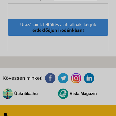
Utazásaink feltöltés alatt állnak, kérjük
érdeklődjön irodánkban!
Kövessen minket!
Útikritika.hu
Vista Magazin