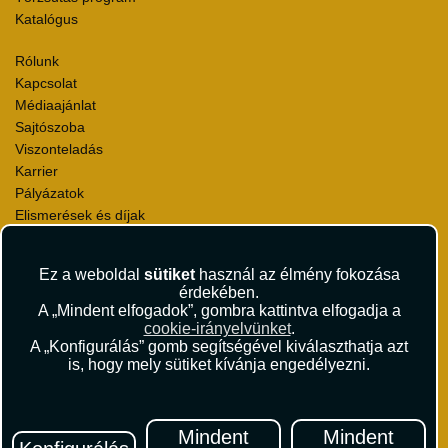
Katalógus
Rólunk
Kapcsolat
Médiaajánlat
Sajtószoba
Viszonteladás
Karrier
Pályázatok
Elismerések és díjak
Környezettudatosság
Ez a weboldal
sütiket
használ az élmény fokozása
Utazási Csomag Szerződési Feltételek
érdekében.
Útlemondás-biztosítás Szerződési Feltételek
A „Mindent elfogadok”, gombra kattintva elfogadja a
Utasbiztosítás Szerződési Feltételek
cookie-irányelvünket
.
Repülőjegy Szerződési Feltételek
A „Konfigurálás” gomb segítségével kiválaszthatja azt
is, hogy mely sütiket kívánja engedélyezni.
Adatvédelem
Impresszum
Hírlevél
Mindent
Mindent