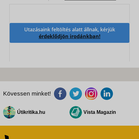
Utazásaink feltöltés alatt állnak, kérjük
érdeklődjön irodánkban!
Kövessen minket!
Útikritika.hu
Vista Magazin