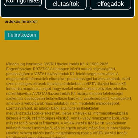
Konfigurálás
elutasítok
elfogadok
Iratkozzon fel Magyarország egyik legszínesebb utazási
hírlevelére! Értesüljön időben a legfrissebb utazási akciókról és
érdekes hírekről!
Feliratkozom
Minden jog fenntartva. VISTA Utazási Irodák Kft. © 1989-2026.
Engedélyszám: R0727/93 A honlapon közölt adatok teljességéért,
pontosságáért a VISTA Utazási Irodák Kft. felelősséget nem vállal. A
megjelenített információk elírásokat, pontatlanságot tartalmazhatnak, ezért
ezen esetleges elírások kijavítása érdekében a VISTA Utazási Irodák Kft.
fenntartja magának a jogot, hogy ezeket minden külön előzetes értesítés
nélkül kijavítsa. A VISTA Utazási Irodák Kft. kizárja minden felelősségét
azokért az esetlegesen bekövetkező károkért, veszteségekért, költségekért,
amelyek a weboldalak használatából, nem megfelelő működéséből,
üzemzavarából, az adatok bárki által történő illetéktelen
megváltoztatásából keletkeznek, illetve amelyek az információtovábbítási
késedelemből, számítógépes vírusból, vonal- vagy rendszerhibából, vagy
más hasonló okból származnak. A VISTA Utazási Irodák Kft. weboldalain
található összes információ, kép és egyéb anyag másolása, felhasználása
(kivétel: szöveg idézés forrás megjelöléssel) csak a VISTA Utazási Irodák