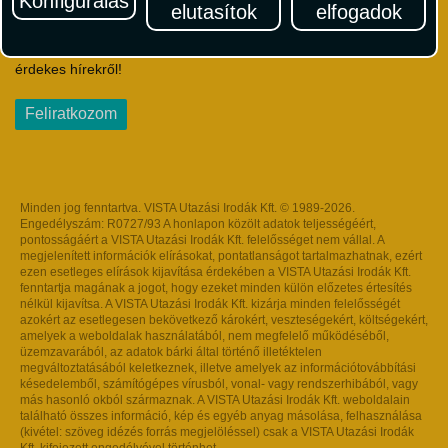
Konfigurálás
elutasítok
elfogadok
Iratkozzon fel Magyarország egyik legszínesebb utazási
hírlevelére! Értesüljön időben a legfrissebb utazási akciókról és
érdekes hírekről!
Feliratkozom
Minden jog fenntartva. VISTA Utazási Irodák Kft. © 1989-2026.
Engedélyszám: R0727/93 A honlapon közölt adatok teljességéért,
pontosságáért a VISTA Utazási Irodák Kft. felelősséget nem vállal. A
megjelenített információk elírásokat, pontatlanságot tartalmazhatnak, ezért
ezen esetleges elírások kijavítása érdekében a VISTA Utazási Irodák Kft.
fenntartja magának a jogot, hogy ezeket minden külön előzetes értesítés
nélkül kijavítsa. A VISTA Utazási Irodák Kft. kizárja minden felelősségét
azokért az esetlegesen bekövetkező károkért, veszteségekért, költségekért,
amelyek a weboldalak használatából, nem megfelelő működéséből,
üzemzavarából, az adatok bárki által történő illetéktelen
megváltoztatásából keletkeznek, illetve amelyek az információtovábbítási
késedelemből, számítógépes vírusból, vonal- vagy rendszerhibából, vagy
más hasonló okból származnak. A VISTA Utazási Irodák Kft. weboldalain
található összes információ, kép és egyéb anyag másolása, felhasználása
(kivétel: szöveg idézés forrás megjelöléssel) csak a VISTA Utazási Irodák