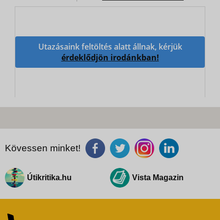
Utazásaink feltöltés alatt állnak, kérjük
érdeklődjön irodánkban!
Kövessen minket!
Útikritika.hu
Vista Magazin