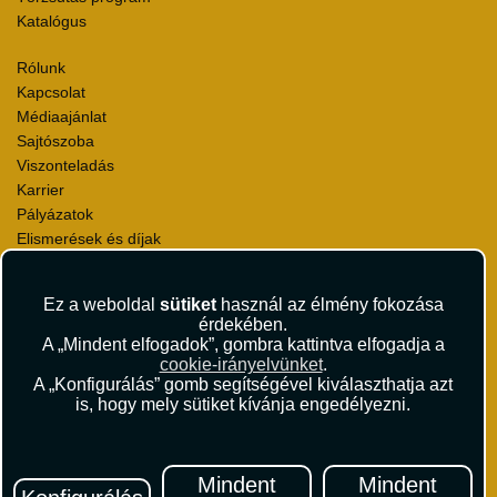
Katalógus
Rólunk
Kapcsolat
Médiaajánlat
Sajtószoba
Viszonteladás
Karrier
Pályázatok
Elismerések és díjak
Környezettudatosság
Ez a weboldal
sütiket
használ az élmény fokozása
Utazási Csomag Szerződési Feltételek
érdekében.
Útlemondás-biztosítás Szerződési Feltételek
A „Mindent elfogadok”, gombra kattintva elfogadja a
Utasbiztosítás Szerződési Feltételek
cookie-irányelvünket
.
Repülőjegy Szerződési Feltételek
A „Konfigurálás” gomb segítségével kiválaszthatja azt
is, hogy mely sütiket kívánja engedélyezni.
Adatvédelem
Impresszum
Hírlevél
Mindent
Mindent