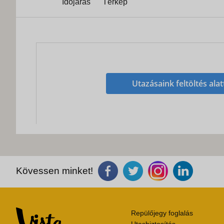
Időjárás
Térkép
Utazásaink feltöltés alat
Kövessen minket!
Repülőjegy foglalás