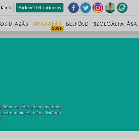
dáink
Hírlevél feliratkozás
OS UTAZÁS
NYARALÁS
BELFÖLD
SZOLGÁLTATÁSA
talában eszébe jut egy nyaralás,
asztronómia. Az alábbi listában
.