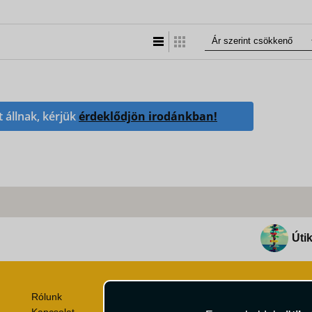
Lista nézet
Táblázatos nézet
t állnak, kérjük
érdeklődjön irodánkban!
Útik
Rólunk
Utazási Csomag Szerződési